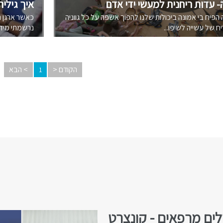
- עדות ריחנית למעשי ידי אדם
איך גילית
 הפיח בי אמונה ביכולות שלנו להפוך אשפה על כל גווניה
כאשר ארגן הא
יח של עשייה לשיפו...
נרשמתי מיד, 
הקודם <
> הבא
1
לים מרפאים - קונצרט