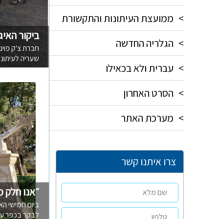
>
ממועצת העיתונות והתקשורת
ביקור האיג
>
הגלריה החדשה
חברת צ'ק פוינ
שעריה לעיתונא
>
עברית ולא בכאילו
>
הסרט האחרון
>
מערכת האתר
צרו איתנו קשר
״אנו חלק 
ביום חמישי הא
לבקר בכפר ע׳ג