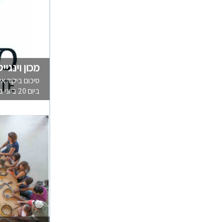
מכון וינגי
סיכום ביקור א
ביום 20 ביוני ביוזמת נח הלפרין וב...