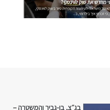
י מחדש את שוק לווינסקי?
יגוד הישראלי לעיתונות תקופתית סיור בשוק לווינסקי,
כי זכרתי איך בילדותי, ב...
בג״צ, בן-גביר והמשטרה –