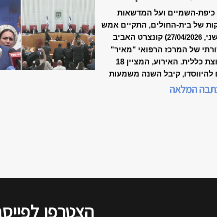
-18 של ״מאיר״
כיפת-השמיים ועל המדשאות
ות של בית-החולים, התקיים אמש
שני,
) קונצרט האביב
27/04/2026
רתי של המרכז הרפואי "מאיר"
מקבוצת כללית. האירוע, המציין 18
 להיווסדו, קיבל השנה משמעות
דת, כשנכלל לראשונה במסגרת
תבה המלאה
 המצוינות הישראלית".
הצטרפו
לפייסב