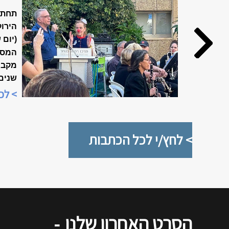
האביב ה
תחת 
הירוק
(יום 
המסו
שנים
מיוח
> לכ
"שבוע
> לחץ/י לכל הכתבות
הסרט האחרון שלנו
-