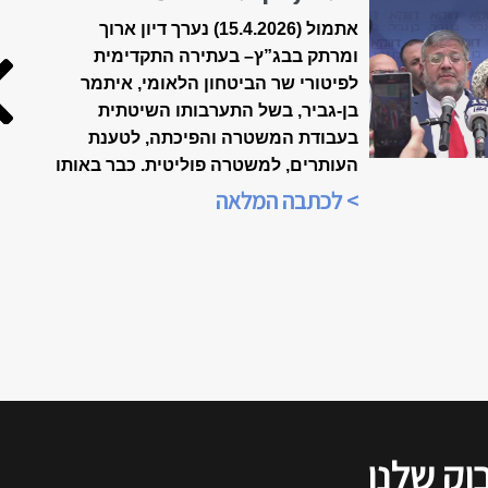
הולכים לפשרה?
אתמול (15.4.2026) נערך דיון ארוך
ומרתק בבג”ץ
–
בעתירה התקדימית
לפיטורי שר הביטחון הלאומי, איתמר
בן-גביר, בשל התערבותו השיטתית
בעבודת המשטרה והפיכתה, לטענת
העותרים, למשטרה פוליטית. כבר באותו
הערב, בשעה 21:00, הייתה התכנסות
> לכתבה המלאה
ברשתות החברתיות, ביוזמת הארגון
"אופטימיות זו עמדה פוליטית", כדי
לנתח את אשר אירע בבית-המשפט.
הדיון שודר בשידור חי ברשתות
החברתיות, ולהלן סיכום של דברי כל
הדוברים, כפי שנשמעו בזום.
וק שלנו