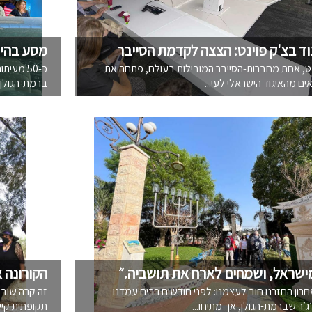
וד בצ'ק פוינט: הצצה לקדמת הסייבר
מסע בהיסט
ט, אחת מחברות-הסייבר המובילות בעולם, פתחה את
כ-50 מע
ים מהאיגוד הישראלי לעי...
ברמת-הגולן, 
מישראל, ושמחים לארח את תושביה.״
הקורונה א
חרון החזרנו חוב לעצמנו: לפני חודשים רבים עמדנו
זה קרה שוב 
׳ר שברמת-הגולן, אך מתיחו...
תקופתית קיימ