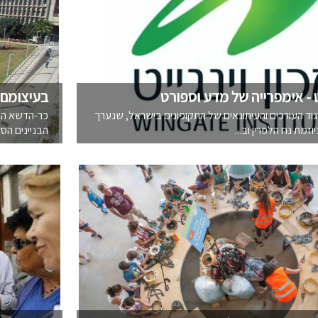
יט - אימפרייה של מדע וספורט
בעיצומם 
יגוד העורכים והעיתונאים של התקופונים בישראל, שנערך
כר-הדשא הנרח
הבניינים הסד