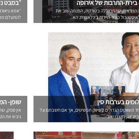
 בירת-התרבות של אירופה
״במבט נש
הנוראית, שהתחוללה בטורקיה, הפנתה שוב את
״אמא גיאורג
סטנבול כעיר-תיירות בינלאומית. הא...
להתעלם ממנה
ומים בערבות סין
שופן- המ
אחד השווקים הגדולים לשיווק תכשיטים, אך אם חשבתם על
אין ספק, שה
יג׳ינג, חִשבו שוב-...
גיבש את הסג