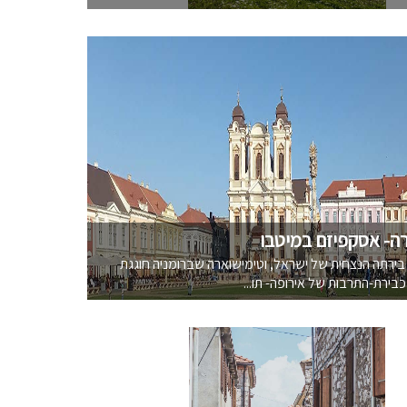
ה- אסקפיזם במיטבו
 בירתה הנצחית של ישראל, וטימישוארה שברומניה חוגגת
בירת-התרבות של אירופה- תו...