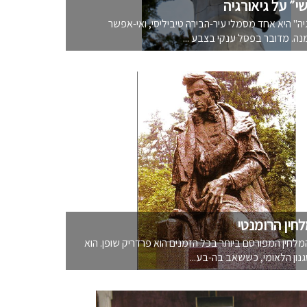
י״ על גיאורגיה
יה" היא אחד מסמלי עיר-הבירה טיביליסי, ואי-אפשר
. מדובר בפסל ענקי בצבע ...
לחין הרומנטי
מלחין המפורסם ביותר בכל הזמנים הוא פרדריק שופן. הוא
נון הלאומי, כששאב בה-בע...