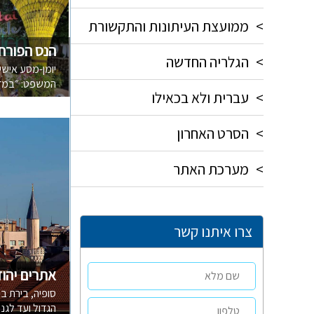
>
ממועצת העיתונות והתקשורת
הנס הפורח
>
הגלריה החדשה
יומן-מסע איש
המשפט: ״במדבר
>
עברית ולא בכאילו
>
הסרט האחרון
>
מערכת האתר
צרו איתנו קשר
אתרים יהוד
סופיה, בירת ב
הגדול ועד לגני