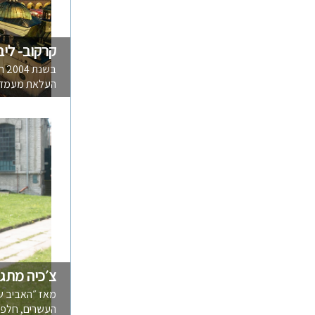
קרקוב- ליב
בש
העלאת מעמדה ה
צ׳כיה מתג
מאז ״האביב ש
העשרים, חלפו י