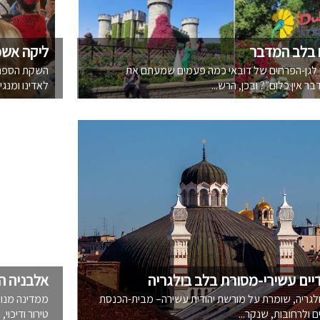
 בלב המדבר
ליקה אשכ
י לגן-הפרחים של דובאי כמה פעמים שמעתם את
השקת הספר "
 אין כלום״? ובכן, הרש...
לאדינו ומנגינ
יים עשירי-מסורת בלב בולגריה
אלבניה ה
ולגריה, שומרת על מורשת יהודית עשירה– מבית-הכנסת
ממדינה מנומ
ם ולרחובות, שנקר...
טירור ודיכוי