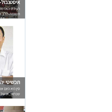
איסטנבול-
רעידת-האדמה 
תשומת-הלב לאי
תכשיטי יהל
סין היא היום 
שנחאי, או על בי