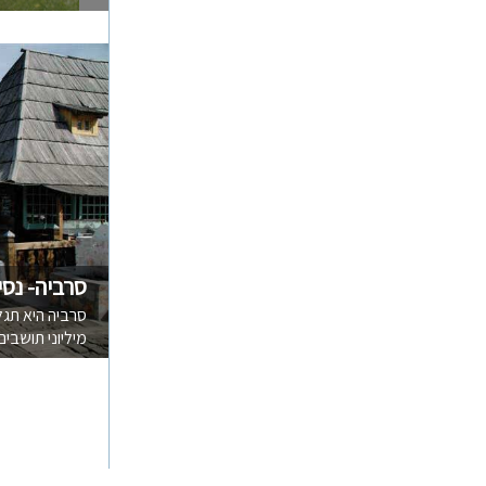
סרביה- נסי
סרביה היא תגל
מיליוני תושבים