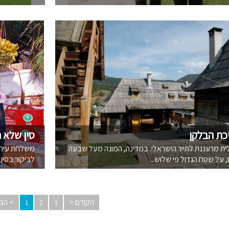
כת הבלקן
סין שלא 
ית מרעננת לתייר הישראלי. במדינה, המונה מעל שבעה
משלחת עיתונ
, על שטח הגדול פי שלוש...
לביקור בסין,
הקודם <
> הב
1
2
3