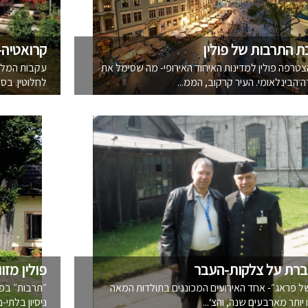
ת התרבות של פולין
קרואטיה-
נת 2004 הצטרפה פולין למדינות האיחוד האירופי- מה שסימל את
עקבות המלח
בינלאומי. העיר קרקוב, הממ...
לחלוטין. בסי
ברת על צלקות-העבר
פולין מזו
ל פראג״- אחד האירועים המכוננים בתולדות המאה
״תרבות״ בפול
ותר מארבעים שנה, והצ‘...
ניסיון בלתי-