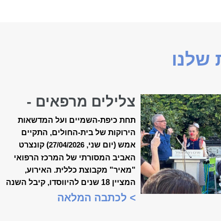
שלנו
צלילים מרפאים -
קונצרט האביב ה-18
תחת כיפת-השמיים ועל המדשאות
של ״מאיר״
הירוקות של בית-החולים, התקיים
אמש (יום שני,
) קונצרט
27/04/2026
האביב המסורתי של המרכז הרפואי
"מאיר" מקבוצת כללית. האירוע,
המציין 18 שנים להיווסדו, קיבל השנה
משמעות מיוחדת, כשנכלל לראשונה
> לכתבה המלאה
במסגרת "שבוע המצוינות
הישראלית".