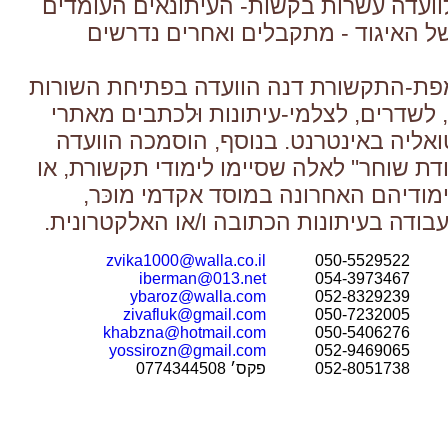
וועדה עשרות בקשות- העיתונאים העומדים
 האיגוד - מתקבלים ואחרים נדרשים
מפת-התקשורת דנה הוועדה בפתיחת השורות
 לשדרים, לצלמי-עיתונות וּלכתבים מאתרי
ואליה באינטרנט. בנוסף, הוסמכה הוועדה
ת שוחר" לאלה שסיימו לימודי תקשורת, או
ודיהם האחרונה במוסד אקדמי מוכּר,
ודה בעיתונות הכתובה ו/או האלקטרונית.
zvika1000@walla.co.il
050-5529522
iberman@013.net
054-3973467
ybaroz@walla.com
052-8329239
zivafluk@gmail.com
050-7232005
khabzna@hotmail.com
050-5406276
yossirozn@gmail.com
052-9469065
052-8051738
פקס׳
0774344508