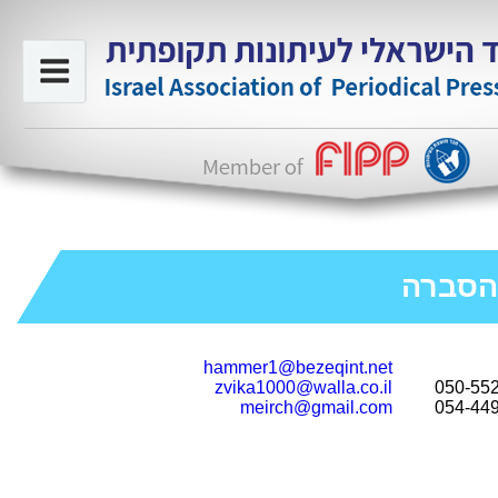
והסברה
hammer1@bezeqint.net
zvika1000@walla.co.il
050-55
meirch@gmail.com
054-44