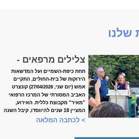
שלנו
צלילים מרפאים -
קונצרט האביב ה-18
תחת כיפת-השמיים ועל המדשאות
של ״מאיר״
הירוקות של בית-החולים, התקיים
אמש (יום שני,
) קונצרט
27/04/2026
האביב המסורתי של המרכז הרפואי
"מאיר" מקבוצת כללית. האירוע,
המציין 18 שנים להיווסדו, קיבל השנה
משמעות מיוחדת, כשנכלל לראשונה
> לכתבה המלאה
במסגרת "שבוע המצוינות
הישראלית".