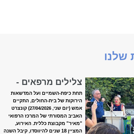
שלנו
צלילים מרפאים -
קונצרט האביב ה-18
תחת כיפת-השמיים ועל המדשאות
של ״מאיר״
הירוקות של בית-החולים, התקיים
אמש (יום שני,
) קונצרט
27/04/2026
האביב המסורתי של המרכז הרפואי
"מאיר" מקבוצת כללית. האירוע,
המציין 18 שנים להיווסדו, קיבל השנה