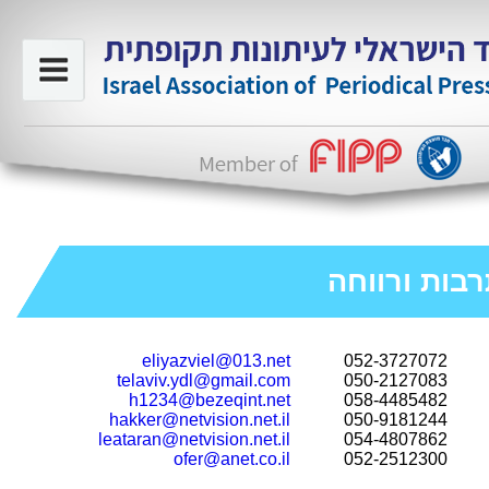
בות ורווחה
eliyazviel@013.net
052-3727072
telaviv.ydl@gmail.com
050-2127083
h1234@bezeqint.net
058-4485482
hakker@netvision.net.il
050-9181244
leataran@netvision.net.il
054-4807862
ofer@anet.co.il
052-2512300