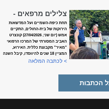
צלילים מרפאים -
קונצרט האביב ה-18
תחת כיפת-השמיים ועל המדשאות
של ״מאיר״
הירוקות של בית-החולים, התקיים
אמש (יום שני,
) קונצרט
27/04/2026
האביב המסורתי של המרכז הרפואי
"מאיר" מקבוצת כללית. האירוע,
המציין 18 שנים להיווסדו, קיבל השנה
משמעות מיוחדת, כשנכלל לראשונה
> לכתבה המלאה
במסגרת "שבוע המצוינות
הישראלית".
ל הכתבות