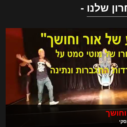
ון שלנו
-
וחושך
סקי