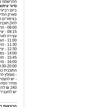
ההרשמה נפ
סיור עיתונאי
ביום רביעי ה- 1.11.2023 נצא לסיור עיתונאים 
פארק התייר
בציפורים ה
להלן תוכנית
08:00 - התכנסות בתחנת האוטובוסים על דרך נמיר, בתחנת 8E מול תחנת הרכבת סבידור, תל-אביב.
08:15 - יציאה צפונה, איסוף בדרך במפגש "אם הדרך" (מחלף בית ינאי) ובקניון יוקנעם, לפי תיאום מראש בלבד.
עצירה לארו
11:00 - הגעה לאתר אגמון החולה. כיבוד: קפה ועוגיות ותערוכת צילומי ציפורים של קק"ל.
11:30 - הרצאת פתיחה.
12:30 - יציאה עם אוטובוס הקבוצה לסיור לאורך המסלול המעגלי באגמון, בליווי מדריך.
14:00 - נסיעה לארוחת צהריים במסעדת "טאג'ין" בחצור הגלילית.
15:45 - חזרה לאגמון החולה.
16:00 - סיור שקיעה בעגלת המסתור.
20:30-20:00 - חזרה משוערת לתל
התוכנית כפו
- מומלץ לה
- יש להצטייד
מחיר הסיור
240 ₪ לחבר/ת איגוד, 250 ₪ לאורח/ת.
יש להעביר את
 - - - - - - - - - -
הרצאות בב