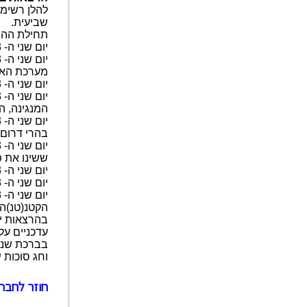
שביעית.
תחילת ההרצאות בשעה 18:00. לבאים להרצאות – ניתן לחנ
יום שני ה- 16.10.23 - המרצה: מר טל ענבר, מומחה לתעופה וחלל. נושא ההרצאה: "תעופה וחלל - אקטואליה".
מערכת האו
יום שני ה- 30.10.23 - המרצה: מר אביגדור ספיר, מרצה ומהנדס. נושא ההרצאה: "דרך המשי - הרפתקאות מיוחדות".
המנגינה, ה
בהרי דרום ס
ששינו את פ
יום שני ה- 4.12.23 - המרצה: מר מנחם טילמן, מרצה בכיר וחוקר תולדות ישראל. נושא ההרצאה: "תרומת הנשים לביטחון המדינה".
יום שני ה- 18.12.23 - המרצה: מר עמי גולן, מרצה וחידונאי. נושא ההרצאה: "סוד המוח הצעיר - התעמלות למוח".
הקטנ(טנ)ה"
עדכניים על א
בברכת שנה
וחג סוכות 
חוזר לחברי האיגו