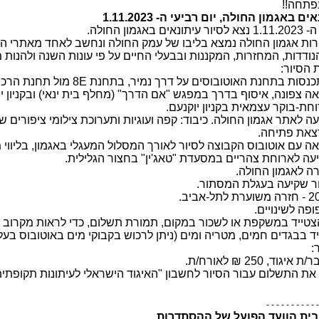
תחה!!
ם באגמון החולה, יום רביעי ה- 1.11.2023
באגמון החולה.
ות אגמון החולה נמצא בליבו של עמק החולה ונחשב לאחד מאתרי הצ
נודדות, המחזרות, המקננות ובבעלי החיים על פי עונות השנה ולהנו
 הסיור:
חת-בוקר עצמאית בקניון יוקנעם.
-אביב.
פה לשינויים.
צטייד במשקפת או לשכור במקום, תמורת תשלום, כדי לראות מקרוב א
 בבגדים חמים, מטריה ומים (ניתן לרכוש בקבוקי מים באוטובוס בעלות של 5 ₪ ל
:
 התשלום עבור הסיור לחשבון "האיגוד הישראלי לעיתונות תקופתית", בנק הפועלים
- - - - - - - - - - -
ית הוועד הפועל של ההסתדרות