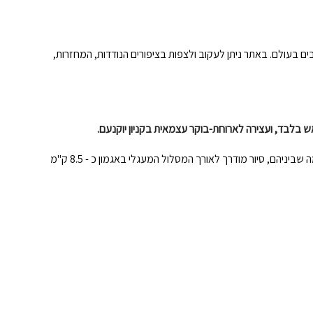
 בעולם. באתר ניתן לעקוב ולצפות בציפורים הנודדות, המחזרות,
ש בלבד, ועצירה לארוחת-בוקר עצמאית בקניון יוקנעם.
באגמון החולה קפה ועוגיות ותערוכת צילומי ציפורים של קק"ל, הרצאה על הציפורים, האגמון ומה שביניהם, סיור מודרך לאורך המסלול המעגלי באגמון כ - 8.5 ק"מ