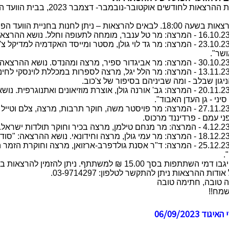
ות בחניית הוועד הפועל החל משעה 17:30. כניסה לחניה מרח' בן שפרוט.
יום שני ה- 23.10.23 - המרצה: מר גד לוי גולן, מסטר ומייסד האקדמיה
שר".
יום שני ה- 13.11.23 - המרצה: מר הלל יגל, מרצה לספרות במכללת לוינ
ניגון שבלב - ומה שביניהם בסיפור של צ'כוב.
יום שני ה- 20.11.23 - המרצה: גב' אורנה גולן, אוצרת מוזיאונים ואת
יני - גן העדן האבוד".
יום שני ה- 27.11.23 - המרצה: מר פויסטר משה, חוקר תרבות, מרצה, 
ני עמם - פרדיננד מרכוס.
יום שני ה- 25.12.23 - המרצה: ד"ר אסנת גולדפרב-ארזואן, מרצה וחוקר
.
בהרצאות ייגבו דמי השתתפות בסך 15.00 ₪ למשתתף. ניתן
ודות ההרצאות ניתן להתקשר לטלפון: 03-9714297.
 טובה, חתימה טובה
שמח!!
ד 06/09/2023