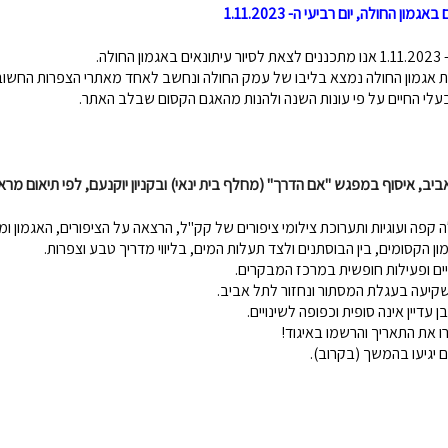
גמון החולה, יום רביעי ה- 1.11.2023
החולה.
ת אגמון החולה נמצא בליבו של עמק החולה ונחשב לאחד מאתרי הצפרות החשובים
עלי החיים על פי עונות השנה ולהנות מהאגם הקסום שבלב האתר.
יב, איסוף במפגש "אם הדרך" (מחלף בית ינאי) ובקניון יוקנעם, לפי תיאום מרא
ן הקסומים, בין הבוסתנים ולצד תעלות המים, בליווי מדריך טבע וצפרות.
ם ופעילות חופשית במרכז המבקרים.
 שקיעה בעגלת המסתור ונחזור לתל אביב.
 עדיין אינה סופית וכפופה לשינויים.
ו את התאריך והרשמו באיגוד!
 יגיעו בהמשך (בקרוב).