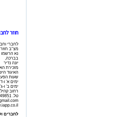
חוזר לחברי האי
לחברי וחבר
מצ"ב חוזר לחב
נא הרשמו ב
בברכה,
יונה נדיר
מזכירת האי
האיגוד היש
שעות הפעיל
ימים א' ו-ד' בשעות
ימים ב' ו-ג' בשעות 
רחוב קהילת ונציה 17, 
טל. 03-6449851 פקס. 03-6449852
gmail.com
iapp.co.il
לחברים ול