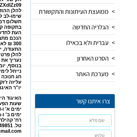
ZXdlZz09
>
ממועצת העיתונות והתקשורת
להלן ההודע
שימו-לב לת
תשלום דמי ח
>
הגלריה החדשה
בתקופה קשה
העת לחדש ח
>
עברית ולא בכאילו
300 ₪ 
התעודה, יש
להלן פרטי חשב
>
הסרט האחרון
נעריך את
בנוסף, יומן העיתונ
נייחל לימי
>
מערכת האתר
חג חנוכה 
עליזה ז'זק
יו"ר האיגו
האיגוד הי
צרו איתנו קשר
שעות הפעי
ימים א' ו-ד' בשעו
ימים ב' ו-ג' בשעו
רח' קהילת ונציה 17, ת
טל. 03-6449851 פקס. 03-6449852
gmail.com