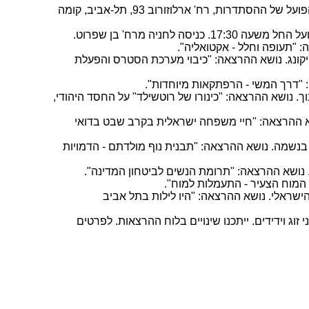
להלן רשימת ההרצאות לחודשים אוקטובר-נובמבר- דצמבר 2023, בבית הוועד הפועל של ההסתדרות, רח' ארלוזורוב 93, תל-אביב, קומה
 למדיקל צ'יקונג. נושא ההרצאה: "כיבוי מערכת הסטרס והפעלת
סקי לחינוך. נושא ההרצאה: "כינורו של רוטשילד" על החסד היהודי,
נוגרפית. נושא ההרצאה: "חיי משפחה ישראלית בקרב שבט בדואי
צלם וטייל בנשמה. נושא ההרצאה: "תבנית נוף מולדתם - הדמויות
ת הזמר הישראלי. נושא ההרצאה: "היו לילות בתל אביב
 להזמין להרצאות בני זוג וידידים. ייתכנו שינויים בלוח ההרצאות. לפרטים