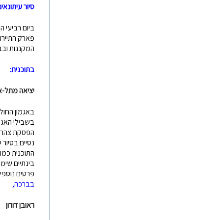
סיור עיתונאים בא
ביום רביעי ה- 1.11.2023 אנו מתכננים לצאת לסיור עיתונאים באגמון 
פארק התיירו
המקננות ובב
בתוכנית:
יציאה מתל-אב
בשבילי האגמו
הפסקת צהריי
נסיים בסיור
התוכנית כמובן
בינתיים שימר
פרטים נוספים
בברכה,
ראובן דורון