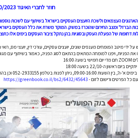
חוזר לחברי האיגוד 19/10/2023
ארגונים העצמאים ולשכת היועצים העסקיים בישראל בשיתוף עם לשכות נוספות 
ת הברזל' ומצב החירום שהוכרז במשק. המוקד משרת את כלל העסקים בישראל 
ות דחופות של הפעלת העסק ובסוגיות בהן נתקל ציבור העסקים בימים אלו כתו
על ידי מיטב המומחים מענפים שונים, יועצים עסקיים, עורכי דין, יועצי מס, רואי ח
את הפניות, ויפנו למומחה המתאים בהתאם לסוג הפניה, כאמור בשיתוף עם מגוון
בשעה 16:00
 ביום ראשון ה-22/10 בשעה 18:00
ניתן לפנות בטלפון 052-2933155 וכן בהודעות וואטסאפ, או בדואר אלקטרוני: office@ibca.org.ill
ם כל הפרטים ורישום לזום -
https://greenbook.co.il/bs2/6432/45643