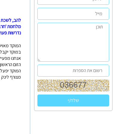
להב, לשכת ה
מלחמת 'חרבו
נדרשות פעול
המוקד מאויש 
במוקד יקבלו 
אנחנו מפעילים ZOOM חם מדי יום חמישי 
הזום הראשון יתקיים
המוקד יפעל בימים א'-ה', בין השעות 09:00-16:00, 
מצורף לינק ע