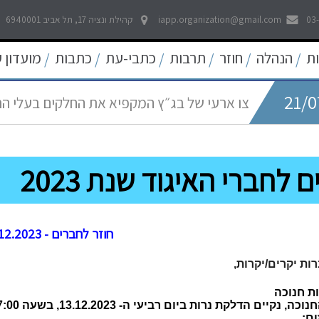
21/0
לאפשר דיווח פתוח וחופשי לכל אמצעי התקשו
03
iapp.organization@gmail.com
קהילת ונציה 17, תל אביב 6940001
21/0
ת
הנהלה
חוזר
תרבות
כתבי-עת
כתבות
מועדון 
/
/
/
/
/
/
צו ארעי של בג״ץ המקפיא את החלקים בעלי ה
05/0
החדש
עוד קו אדום נחצה - פגיעה באולפני חדשות ערוץ 
22/0
פסיקה היסטורית של בית המשפט העליון להרחב
ם לחברי האיגוד שנת 2023
09/0
שאגת הארי - המלחמה על הפיצויים לעצמאים
חוזר לחברים - 6.12.2023
ות יקרים/יקרות,
ת חנוכה
יים הדלקת נרות ביום רביעי ה- 13.12.2023, בשעה 17:00, במשרד האיגוד ובזום.
ום: