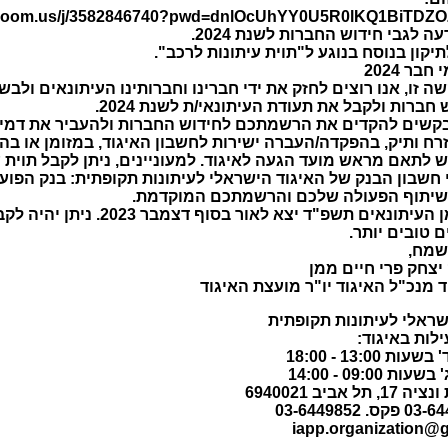
b.zoom.us/j/3582846740?pwd=dnlOcUhYY0U5R0lKQ1BiTDZO
ה לגבי חידוש החברות לשנת 2024.
יקון בנוסח בנוגע ל"תוית עיתונות לרכב".
בר 2024
 זו, אנו רוצים לחזק את ידי חברינו וחברותינו העיתונאים ולבש
ברות ולקבל את תעודת העיתונאי/ת לשנת 2024.
לאזרח ותיק, בהפקדה/העברה ישירות לחשבון האיגוד, במזומן או ב
 לתאם מראש מועד הגעה לאיגוד. למעוניינים, ניתן לקבל תוית עיתונ
ון הבנק של האיגוד הישראלי לעיתונות תקופתית: בנק הפועלים (12), סניף 610, חשבון מספר 
 שיתוף הפעולה שלכם והרשמתכם המוקדמת.
אים תשפ"ד יצא לאור בסוף דצמבר 2023. ניתן יהיה לקבלו, בתיאום מראש, במשרדי האיגוד.
ם טובים יותר.
שמח,
 יצחק פרי חיים ממן
ד מנכ"ל האיגוד יו"ר מועצת האיגוד
שראלי לעיתונות תקופתית
לות באיגוד:
ת 13:00 - 18:00
ת 09:00 - 14:00
ל אביב 6940021
iapp.organization@