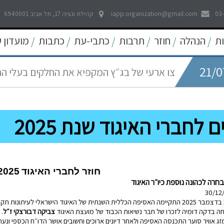
21/0
לאפשר דיווח פתוח וחופשי לכל אמצעי התקשו
03
iapp.organization@gmail.com
קהילת ונציה 17, תל אביב 6940001
ת
הנהלה
חוזר
תרבות
כתבי-עת
כתבות
מועדון 
/
/
/
/
/
/
21/0
צו ארעי של בג״ץ המקפיא את החלקים בעלי ה
05/0
החדש
עוד קו אדום נחצה - פגיעה באולפני חדשות ערוץ 
22/0
פסיקה היסטורית של בית המשפט העליון להרחב
ם לחברי האיגוד שנת 2025
09/0
שאגת הארי - המלחמה על הפיצויים לעצמאים
חוזר לחברי האיגוד
2025
בחרה לכהונה נוספת כיו״ר האיגוד
 בדקה דומיה לזכרו של חבר נשיאות הכבוד של מועצת האיגוד
צביקה דבורצקי ז״ל
.
ג אוויר סוער התכנסה האסיפה ולאחר דיונים ארוכים וחשובים אושר הדו״ח הכספי ונערכ