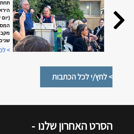
האביב ה
תחת 
הירוק
(יום 
המסו
שנים
מיוח
> לכ
"שבוע
> לחץ/י לכל הכתבות
הסרט האחרון שלנו
-