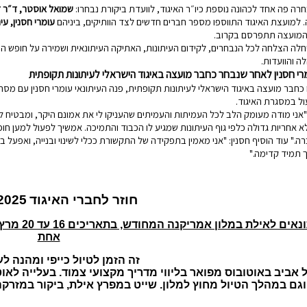
רה פה אחד לכהונה נוספת כיו״ר האיגוד, לוועדת ביקורת נבחרו:
שמואל אוסטר, ד״ר דל
 למועצת האיגוד התווספו מספר חברים חדשים לצד הוותיקים, ביניהם
עומרי חסנין, עי
המועצה תתפרסם בקרוב.
ה והוועדות.
מרי חסנין לאחר שנבחר כחבר מועצה באיגוד הישראלי לעיתונות תקופתית
כחבר מועצה באיגוד הישראלי לעיתונות תקופתית, פנה העיתונאי עומרי חסנין עם מסר
ל במסגרת האיגוד.
"אני מודה מעומק הלב לכל העמיתות והעמיתים שהעניקו לי את אמונם היקר, ומבטיח לה
לא אחריות גדולה כלפי גוף העיתונות שמגיע לו הכבוד והתמיכה. אמשיך לפעול למען חו
ה."
עוד הוסיף חסנין:
"אני מאמין בתפקידה של התקשורת ככלי לשינוי ובנייה, ואפעל במ
 תמיד קדימה."
חוזר לחברי האיגוד
2025
ונאים לאילת במלון אמריקנה המחודש, בתאריכים
אחת
זה הזמן לטיול כייפי ומהנה ל
 אביב באוטובוס
מפואר בליווי
מדריך מקצועי צמוד. בעלייה לאוט
וגם
במהלך הטיול מחוץ למלון. שייט במפרץ אילת, ביקור במזרקה