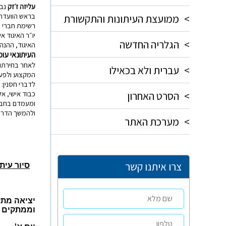
עליזה ז׳זק
נבח
בראש הוועדה.
>
ממועצת העיתונות והתקשורת
רשימת חברי 
>
הגלריה החדשה
האיגוד, ההנהל
העיתונאי עו
לאחר בחירתו 
>
עברית ולא בכאילו
המקצוע ולפעו
לדברי חסנין:
>
הסרט האחרון
כבוד אישי, א
ומעמדם בחבר
ולהמשך הדרך
>
מערכת האתר
צרו איתנו קשר
סיור עית
יציאה מתל
וממתקים