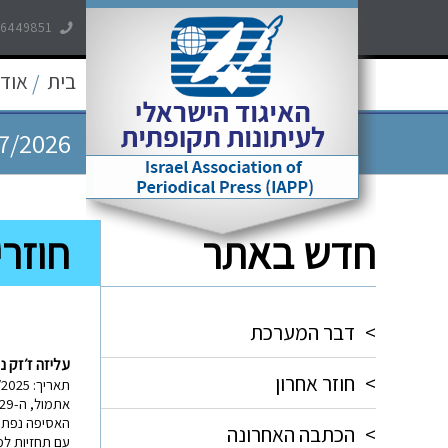
7/2026
-6449851
בית
אודו
/
7/2026
7/2026
5/2026
חדש באתר
חוזרי
5/2026
>
דבר המערכת
עליזה ז׳זק נ
>
חוזר אחרון
תאריך: 30/12/2025
אתמול, ה-29 בדצמבר 2025 התקיימה האסיפה הכללית השנתית של האיגוד הישראלי לעיתונות תקופתית.
האסיפה נפתחה
>
הכתבה האחרונה
עם תחזיות למז