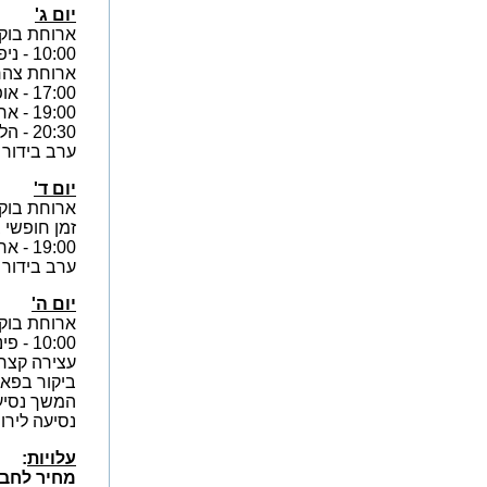
יום ג'
ארוחת בוקר
10:00 - ניפגש בלובי המלון ונצא לשייט במפרץ אילת, כשעתיים.
ארוחת צהרי
17:00 - אופציה למפגש עם אלי לנקרי, ראש העיר אילת.
19:00 - ארוחת-ערב במלון.
20:30 - הליכה למזרקה המוזיקלית הגדולה בארץ ומופע במתחם הסקייטפארק. משך המופע כ- 30 דקות.
ערב בידור ל
יום ד'
ארוחת בוקר
זמן חופשי 
19:00 - ארוחת-ערב במלון.
ערב בידור ל
יום ה'
ארוחת בוק
10:00 - פינוי חדרים ונסיעה הביתה.
עצירה קצר
ביקור בפארק
המשך נסיע
נסיעה לירו
עלויות
:
מחיר לחבר איגוד בח