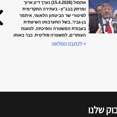
הולכים לפשרה?
אתמול (15.4.2026) נערך דיון ארוך
ומרתק בבג”ץ
–
בעתירה התקדימית
לפיטורי שר הביטחון הלאומי, איתמר
בן-גביר, בשל התערבותו השיטתית
בעבודת המשטרה והפיכתה, לטענת
העותרים, למשטרה פוליטית. כבר באותו
הערב, בשעה 21:00, הייתה התכנסות
> לכתבה המלאה
ברשתות החברתיות, ביוזמת הארגון
"אופטימיות זו עמדה פוליטית", כדי
לנתח את אשר אירע בבית-המשפט.
הדיון שודר בשידור חי ברשתות
החברתיות, ולהלן סיכום של דברי כל
הדוברים, כפי שנשמעו בזום.
וק שלנו