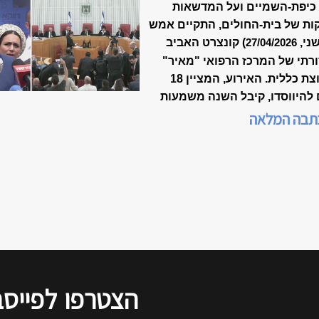
-18 של ״מאיר״
כיפת-השמיים ועל המדשאות
ות של בית-החולים, התקיים אמש
שני,
) קונצרט האביב
27/04/2026
רתי של המרכז הרפואי "מאיר"
מקבוצת כללית. האירוע, המציין 18
 להיווסדו, קיבל השנה משמעות
דת, כשנכלל לראשונה במסגרת
תבה המלאה
 המצוינות הישראלית".
הצטרפו
לפייסב