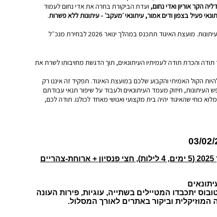
יה הקר אוריון ואדי נחום,
ועדת הביקורת בחרה את אדי נחום לעמוד
תונאי פעיל בצפון ודים אמור, עיתונאי ׳מעקב׳ - עיתונות ללא פשרות
.
יו״ר האיגוד איחלה הצלחה לכל הנבחרים, לקידום העיתונות, האתיקה העיתונאית ושמירה על חופש העיתונות. מועצת האיגוד תתכנס במהלך ינואר 2026 לבחירת מנכ״ל
 תודה והכרת תודה לעמיתיו העיתונאים, תוך הדגשת מחויבותו לשרת את
יות הקול האמיתי והקבוע שלכם במועצת האיגוד. תפקיד זה איננו רק
פש העיתונות, חיזוק מעמד העיתונאים ולעבוד על שיפור תנאי עבודתם
לוא כוחי שהאיגוד יהיה בית מקצועי ואנושי מאחד לכולנו. תודה לכם,
03/02/
16 עד 20 מרץ 2025 (5 ימים, 4 לילות), חצי פנסיון + ארוחת-צהריים
עיתונאים
ובוס יתכבדו המטיילים בשתייה, עוגיות, פירות העונה
 המוזיקלית וביקור באתרים לאורך המסלול.