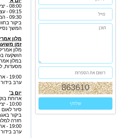
יום א'
08:00 - יציאה מתל אביב מרכבת צפון - סבידור.
09:15 - עצירה בירושלים בהר הרצל + שירותים.
09:30 - המשך נסיעה לצומת אלמוג , ארוחת בוקר עצמאית ונתכבד בשתייה חמה, שתייה קלה ועוגיות.
ביקור בחוו
המשך נסיע
מלון אמרי
זמן משוער ל
הושקעה בכל
מסעדות, לו
19:00 - ארוחת-ערב במלון.
ערב בידור ל
יום ב'
ארוחת בוקר
10:00 - יציאה באוטובוס לטיול גבולות וגישרון עליון על כביש 12 עם תצפית על מפרץ אילת.
סיור לאום 
ביקור באגם
חזרה למלון
19:00 - ארוחת-ערב במלון.
ערב בידור ל