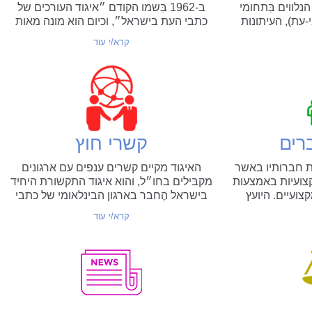
החיסיון העיתונאי
הפיצויים לעצמאים
לווים בִּתחומי
ב-1962 בִּשמו הקודם ״איגוד העורכים של
עת), העיתונות
כתבי העת בישראל״, וכיום הוא מונה מאות
ות...
אנשי וּנשות מקצוע ערכּיים, הפעילים...
קרא/י עוד
רים
קשרי חוץ
ת חברותיו באשר
האיגוד מקיים קשרים ענפים עם ארגונים
קצועיות באמצעות
מקבּילים בחו״ל, והוא איגוד התקשורת היחיד
צועיים. היועץ
בישראל הֶחבר בארגון הבינלאומי של כתבי
יע משפטית...
העת fipp. האיגוד מארח משלחות...
קרא/י עוד