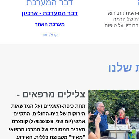
דבר המערכת
דבר המערכת - ארכיון
-העיתונות. הוא
ת של הרמה
מערכת האתר
רותיו, על טיפוח
ה המקצועית...
קרא/י עוד
שלנו
צלילים מרפאים -
קונצרט האביב ה-18
תחת כיפת-השמיים ועל המדשאות
של ״מאיר״
הירוקות של בית-החולים, התקיים
אמש (יום שני,
) קונצרט
27/04/2026
האביב המסורתי של המרכז הרפואי
"מאיר" מקבוצת כללית. האירוע,