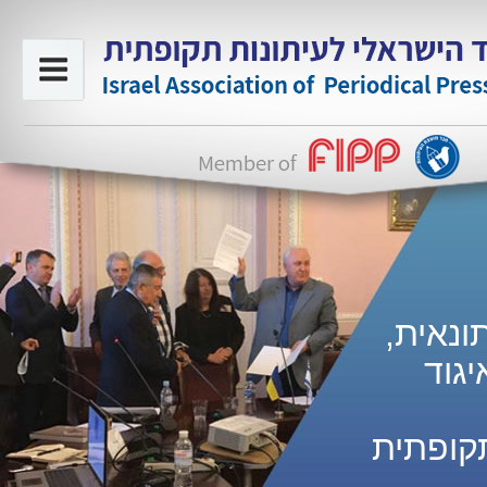
ונאית,
גוד
קופתית