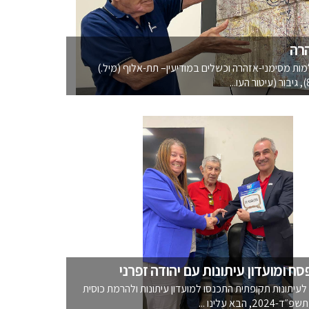
הרה
מות מסימני-אזהרה וכשלים במודיעין– תת-אלוף (מיל.)
סח ומועדון עיתונות עם יהודה זפרני
 לעיתונות תקופתית התכנסו למועדון עיתונות ולהרמת כוסית
 הבא עלינו ...