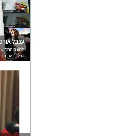
ענבל אורפז
המונח החם של 
הוא "ידיעות-כז