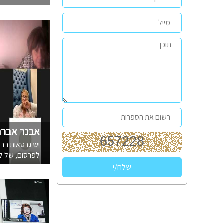
אבנר אברהם
יש גרסאות רבו
לפרסום, של לכ