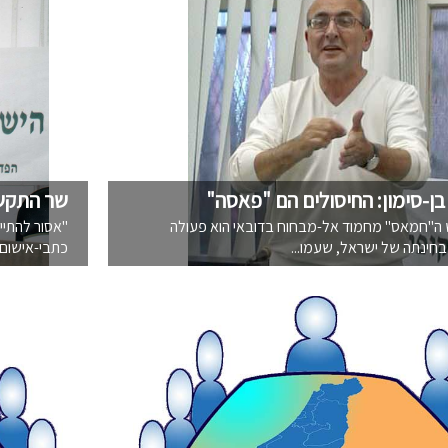
בן-סימון: החיסולים הם "פאסה"
שר התקשור
ש ה"חמאס" מחמוד אל-מבחוח בדובאי הוא פעולה
חינתה של ישראל, שעמו...
כתבי-אישום 