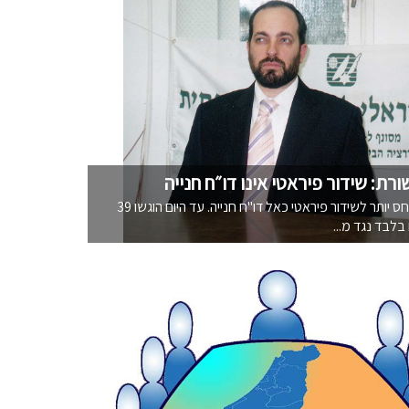
ת: שידור פיראטי אינו דו״ח חנייה
"אסור להתייחס יותר לשידור פיראטי כאל דו"ח חנייה. עד היום הוגשו 39
בלבד נגד מ...