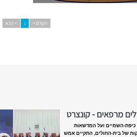
הקודם <
> הבא
1
לים מרפאים - קונצרט
-18 של ״מאיר״
כיפת-השמיים ועל המדשאות
ות של בית-החולים, התקיים אמש