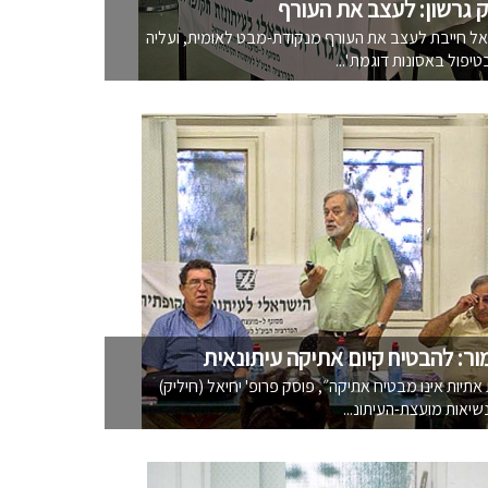
ק גרשון: לעצב את העורף
ל חייבת לעצב את העורף מנקודת-מבט לאומית, ועליה
פול באסונות דוגמת '...
ור: להבטיח קיום אתיקה עיתונאית
 אתיות אינו מבטיח אתיקה״, פוסק פרופ' יחיאל (חיליק)
שיאות מועצת-העיתונ...