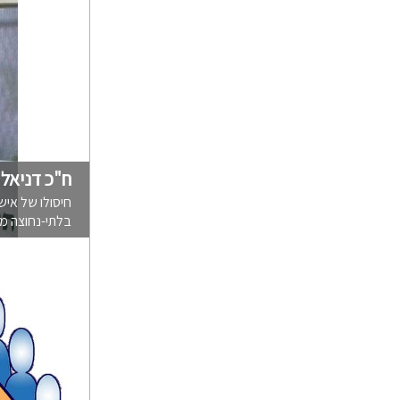
ח"כ דניאל 
חיסולו של אי
בלתי-נחוצה מב