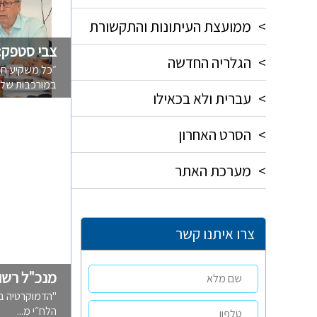
>
ממועצת העיתונות והתקשורת
צבי סטפק: 
>
הגלריה החדשה
״כל משקיע חיי
במורכבות של ה
>
עברית ולא בכאילו
>
הסרט האחרון
>
מערכת האתר
צרו איתנו קשר
מנכ"ל רשו
"הדמוקרטיה בס
הלח״י מ...