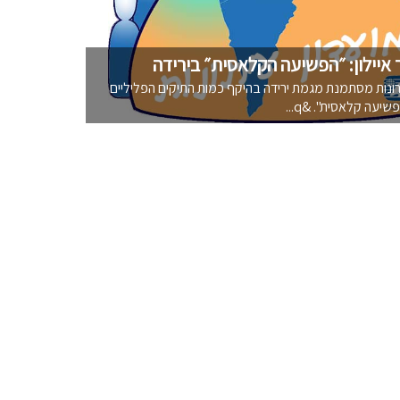
 איילון: ״הפשיעה הקלאסית״ בירידה
נות מסתמנת מגמת ירידה בהיקף כמות התיקים הפליליים
יעה קלאסית". &q...