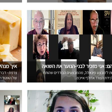
: אני מזכיר לבני-הנוער את השואה
איך מנהלים מדי
ת ל'מבצע פינאלה', מהמבצעים הבודדים שהותרו
צרפת– דברים
ידת הצורר אדולף אייכמ...
של האיגוד הי