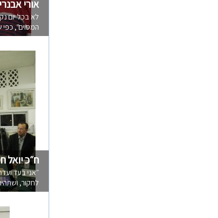
אורי אבנרי
לא בכל יום נק
המסוים", כפי 
ח״כ יואל ח
״אני בעד ועד
לחקור, ושתהיה 