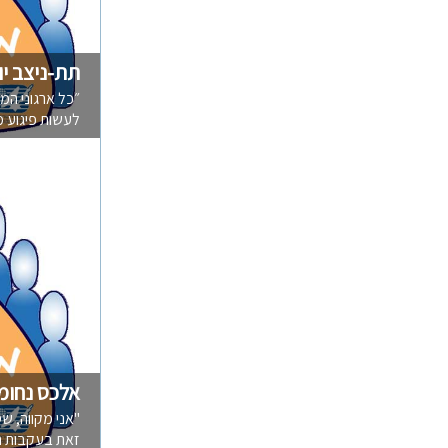
תת-ניצב יו
״כל ארגוני ה
לעשות פיגוע מש
אלכס נחומס
"אני מקווה, ש
זאת בעקבות הת