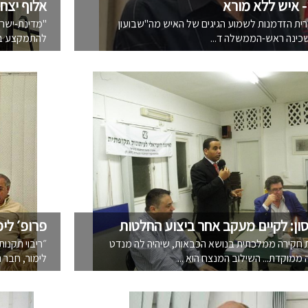
- איש ללא מורא
אלוף יצח
רית הזדמנות לשמוע הגיגים של האיש מה"שבועון
"מדינת-ישרא
שכינה ראש-הממשלה ד...
להתמקצע בטי
סון: לקיים מעקב אחר ביצוע החלטות
פרופ׳ לימ
ת חקירה ממלכתית בנושא הכבאות, שיהיה לה מנדט
״ריבוי תקנות
ממוקדת... השילוב המנצח הוא ...
לימור, חבר נ