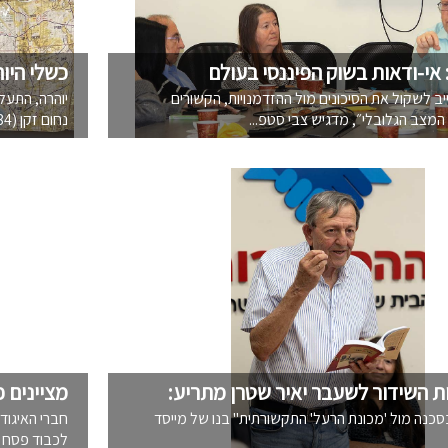
אי-ודאות בשוק הפיננסי בעולם
כשלי היו
ב לשקול את הסיכונים מול ההזדמנויות, הקשורים
יוהרה, התעל
מצב הגלובלי״, מדגיש צבי סטפ...
נחום זקן (84), גיבור (עיטור העו...
ת השידור לשעבר יאיר שטרן מתריע:
מציינים פ
כנה מול 'מכונת הרעל' התקשורתית" בנו של מייסד
חברי האיגוד
לכבוד פסח תשפ״ד-2024,