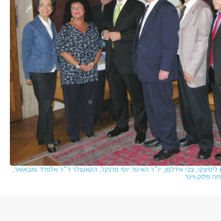
יסיצקי, צבי אידלמן, יו״ר האיגוד יוסי פרנקל, הקאנצלר ד״ר אלפרד גוזבאואר,
ה פלוק-ויינר.