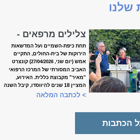
שלנו
צלילים מרפאים -
קונצרט האביב ה-18
תחת כיפת-השמיים ועל המדשאות
של ״מאיר״
הירוקות של בית-החולים, התקיים
אמש (יום שני,
) קונצרט
27/04/2026
האביב המסורתי של המרכז הרפואי
"מאיר" מקבוצת כללית. האירוע,
המציין 18 שנים להיווסדו, קיבל השנה
משמעות מיוחדת, כשנכלל לראשונה
> לכתבה המלאה
במסגרת "שבוע המצוינות
הישראלית".
ל הכתבות