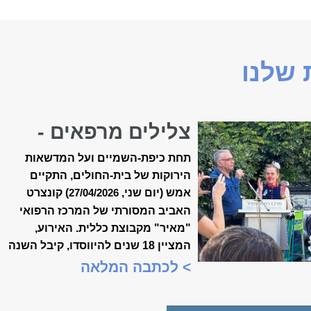
שלנו
צלילים מרפאים -
קונצרט האביב ה-18
תחת כיפת-השמיים ועל המדשאות
של ״מאיר״
הירוקות של בית-החולים, התקיים
אמש (יום שני,
) קונצרט
27/04/2026
האביב המסורתי של המרכז הרפואי
"מאיר" מקבוצת כללית. האירוע,
המציין 18 שנים להיווסדו, קיבל השנה
משמעות מיוחדת, כשנכלל לראשונה
> לכתבה המלאה
במסגרת "שבוע המצוינות
הישראלית".