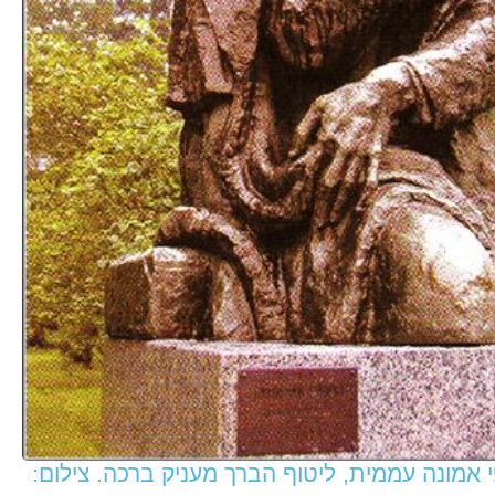
 אמונה עממית, ליטוף הברך מעניק ברכה. צילום: