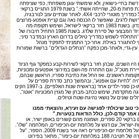
שת בחיי-נישואין, ולא שימשתי עוגן משפחתי, כפי שציפתה
ממני ׳ילדה׳ בת פחות מ-20, שהייתה אשתי." בשנת 1979 התגייס ברקאי
כמדריך מוטורי לרכבי 4
X
4. לאחר שנתיים עזב לנורבגיה,
שת לדגים, שאִפשר לו הכנסה נאה וגם קניית אופנוע-מרוצים
לתחרויות בלונדון. בשנת 1983 חזר ברקאי לישראל, ושימש תקופת-מה
כמפקד גוף הניוד המבצעי של סיירת שלדג. בשנת 1985 התחיל חיבורו של
"התחלתי לשמש כמדריך טיולים בדרום הארץ ובמדבר סיני,
להתגורר באילת. אחר-כך התמניתי לתפקיד מנהל
ין-גדי, ולאחר-מכן כפקח ׳הנחלים הגדולים׳ ברשות שמורות
היו השנים, שבהן חזר ברקאי לשירות-קבע כמפקד גוף הניוד
רת מטכ"ל, וגם התחרה פה-ושם במירוצי אופנועים ומכוניות,
ומות ראשונים. ואז החל את כתיבת ספריו. הראשון שבהם,
נת 1991, היה "לחיות עם אופנוע", ובהמשך כתב סדרת ספרים על
טיולי-שטח וכמו-כן ספר-ילדים אחד (בראשית שנות האלפיים). ב-1997 הקים
גה מתקדמת, שימש ככתב-מבחן של מגזין המכוניות "אוטו",
לים שונים על נושאי נהיגת-שטח וטיולים.
י טוב שיכולתי לפגישה עם זעירא, והוצאתי ממנו
אמר קודם-לכן, כולל הודאות בטעויות.״
עד היום פרסם ברקאי 20 ספרים, ושמונה מהם קשורים באופן ישיר, או
ת-ישראל, עם דגש על מלחמת יום-הכיפורים, המלחמה ׳שלו׳.
ספרו הראשון על מלחמת יום-הכיפורים ראה אור בשנת 2009. הספר, "על
בלימה – סיפורה של חטיבה 188 במלחמת יום-כיפור", מתאר בפירוט