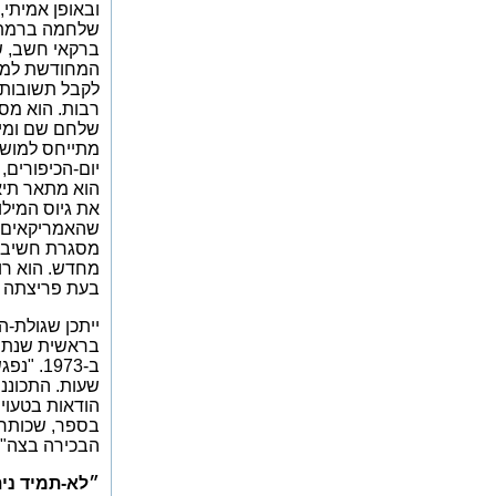
שלחמה ברמת-ה
ברקאי חשב, ש
המחודשת למחק
לקבל תשובות 
רבות. הוא מס
שלחם שם ומי 
מתייחס למושג
יום-הכיפורים,
הוא מתאר תיאו
את גיוס המילו
שהאמריקאים יג
מסגרת חשיבה מ
מחדש. הוא רו
בעת פריצתה ש
ייתכן שגולת-
בראשית שנת 2014 עם ה
שעות. התכוננת
הודאות בטעויו
בספר, שכותרת
הבכירה בצה"ל 
״לא-תמיד נית