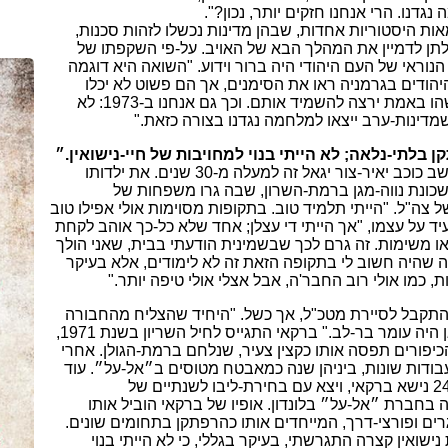
גדנו. הרי אנחנו חזקים יותר, נכון?".
אות היסטוריות אחדות, שבהן מדינות נכשלו לזהות סכנות,
לתן לדמיין את המהלך הבא של האויב. על-פי השקפתו של
הנוראי של העם היהודי היה ברור וידוע. "השואה היא דוגמה
היהודים בגרמניה ראו את הסימנים, אך הם פשוט לא יכלו
להאמין, שמישהו באמת ירצה להשמיד אותם. וכך גם אנחנו ב-1973: לא
, שמדינות-ערב ייצאו למלחמה נגדנו בצורה כזאת."
ן בלתי-נלאה; לא הייתי בנוי למחויבות של חיי-נישואין.״
ברקאי הוא תושב כוכב יאיר-צור יגאל זה למעלה מ-30 שנים. את ילדותו
שכונת נווה-מגן ברמת-השרון, שבה גרו משפחות של
צה"ל. "הייתי תלמיד טוב. בתקופות מסוימות אולי אפילו טוב
יד על עצמו, "אך הייתי די עצלן; אחד שלא כל-כך אוהב לקחת
או משימות. זה גרם לכך שבשמינית הודעתי בבית, שאני הולך
 שהיה חשוב לי בתקופה הזאת זה לא לימודים, אלא בעיקר
ת, כמו אולי רוב החבר'ה, אבל אצלי אולי טיפה יותר."
התקבל לסיירת מטכ"ל, אך כשל. "היחיד שהצליח מהחבורה
שלנו בנווה-מגן היה עומר בר-לב." ברקאי התגייס לחיל השריון בשנת 1971,
יפורים תפסה אותו כקצין צעיר, שנלחם ברמת-הגולן. אחרי
ודות שונות, ביניהן שנה כמאבטח מטוסים ב״אל-על״. עוד
טרם מלאו לו 24 נישא ברקאי, ויצא עם בחירת-ליבו לשנתיים של
בחברת ״אל-על״ בלונדון. אופיו של ברקאי הוביל אותו
רים ופורצי-דרך, המייחדים אותו כהרפתקן בתחומים שונים.
ישואין קצרה התגרשתי, בעיקר בגללי, כי לא הייתי בנוי