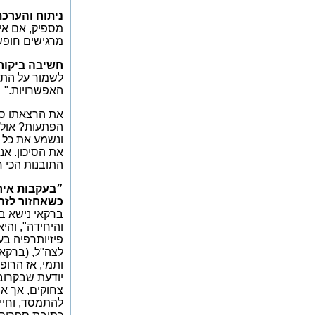
ניתוח והערכ
מספיק, אם אינ
מרגישים חופש
חשיבה ביקור
לשמור על התדמ
האפשרויות."
את הרצאתו סי
הפתעות? אולי
ונשמע את כל ה
את הסיכון. אנ
התובנות הכי ח
כשאחזור לזה, 
ברקאי נישא ב
והיחידה", והי
פיזיותרפיה ב
לצה"ל, (ברקאי
ותמי, אז הרופ
יודעת שבקרוב 
צחוקים, אך אח
להתמסד, וחיי-