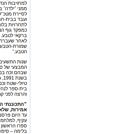
למחויבות הנדר
לסיירת מטכ"ל 
ועבד בבית-חרו
ברקאי לטבע. 
לאחר שעברתי 
שמורת-הטבע ע
הטבע."
שנות התשעים 
המבצעי של סיי
שבהם זכה במק
בש
בית-ספר לנהי
והרצה לפני קה
״התכוננתי הכ
אמירות, שלא 
עקיף, למלחמו