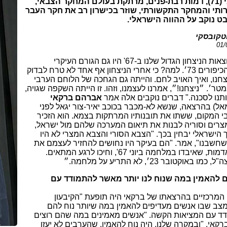
אבירם ברקאי (71), דמות רבת-פנים, מרתקת בעולם המחקר הצבאי,
תי והמחקר התקשורתי, שוזר בכישרון רב את חקר העבר
ט נוקב על ההווה הישראלי.
טקובסקי
"אני טוען, שתוצאות הניצחון הגדול שלנו ב-67' היו גם הגורם העיקרי
להפתעת יום-הכיפורים 73׳. למה? כי אחרי הניצחון אף אחד לא טרח לבדוק
נו, ואיך האויב לחם. והייתה גם הגחכה של הלוחם הערבי
ר׳. ״ניצחנו!״, אמרנו לעצמנו, וזהו. זו הייתה השקפה שגויה,
תנו לסכנה." דברים נוקבים אלה אמר
אברהם ברקאי
ל) בהרצאה, שנשא לא-מכבר בכוכב יאיר-צור יגאל לפני
 המקום, ששתו את תובנותיו המרתקות בצמא. הוא הזכיר
מצרים וסוריה לבנות את תיאום המערכה שלהם מול ישראל,
הישראלי יבחין בכך. "הצבא הסורי והצבא המצרי לא היו
שחשבנו", אמר. "הם בעיקר היו נחושים להחזיר לעצמם את
הכבוד ואת האדמות, שאיבדו במלחמה ביוני 67', וחיכו לרגע המתאים.
באוקטובר 23׳, לא התריע על מלחמה.״
ם להאמין במה שנוח לנו יותר מאשר להתמודד עם
המרכזיים בהרצאתו של ברקאי היה תופעת "הקיבעון
ב שבו אנשים מעדיפים להאמין במה שיותר נוח להם
 עם המציאות הקשה. "אנשים מאמינים במה שהם רוצים
 ברקאי. "ובמקרה שלנו, היה נוח להאמין, שהערבים לא יעזו