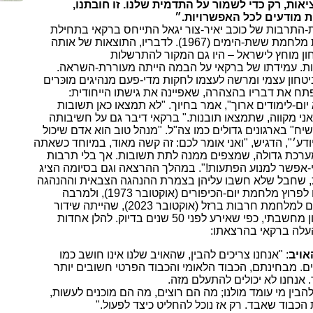
ות, רק כדי לשמור על התדמית שלנו. זוֹ חובתנו,
ת מודעים לכל האפשרויות.״
התרבות של כוכב יאיר-צור יגאל התייחס ברקאי בתחילת
דבריו לתקופת מלחמת ששת-הימים (1967). לדבריו, התוצאות של אותה
ון מוחץ לישראל – היו גם המקור להתרשלות
ות. עמידתו של ברקאי על הבמה הייתה מעוררת-השראה.
טחון עצמי ומרשה לעצמו לחקות מדי-פעם מנהיגים מוכּרים
תח את דבריו בהצהרה, שאפיינה את גישתו הייחודית:
ום-לימודים ארוך", אמר בחיוך. "לא תמצאו כאן תשובות
ני מקווה, שתמצאו תובנות." ברקאי דיבר גם על חשיבותה
ח" בארגונים גדולים כמו צה"ל. "מנהל טוב הוא אדם שיכול
יודע׳", הדגיש, "ואני אומר לכם: זה קשה מאוד, במיוחד כשאתה
רכת גדולה, שמצפים ממנה לתת תשובות. אך בלי תרבות
-אפשר למנוע הפתעות!". במהלך ההרצאה וגם בסיומה הציג
, שחבל שלא חשבו עליהן בצמרת ההנהגה הצבאית וההנהגה
המדינית קודם לפרוץ מלחמת יום-הכיפורים (אוקטובר 1973), ולמרבה
הצער- גם קודם למלחמת חרבות ברזל (אוקטובר 2023), שהייתה שידור
חוזר של קיבעון מחשבתי, כפי שאירע לפני 50 שנים בדיוק. להלן אחדות
לה ברקאי בהרצאתו:
אויב
: "אנחנו צריכים להבין, שהאויב שלנו אינו חושב כמו
ם. מבחינתם, הכבוד הלאומי והכבוד הפרטי חשובים יותר
אנחנו לא יכולים להתעלם מזה.
להבין מי עומד מולנו; מה הם רוצים, מה הם מוכנים לעשות,
הכבוד שאבד. רק אז נוכל להחליט כיצד לפעול."