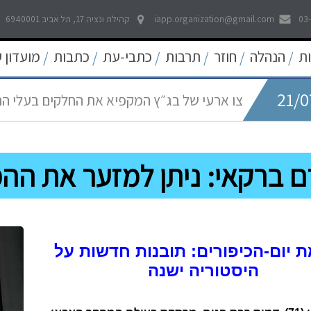
21/0
לאפשר דיווח פתוח וחופשי לכל אמצעי התקשו
03
iapp.organization@gmail.com
קהילת ונציה 17, תל אביב 6940001
21/0
ת
הנהלה
חוזר
תרבות
כתבי-עת
כתבות
מועדון 
/
/
/
/
/
/
צו ארעי של בג״ץ המקפיא את החלקים בעלי ה
05/0
החדש
עוד קו אדום נחצה - פגיעה באולפני חדשות ערוץ 
22/0
פסיקה היסטורית של בית המשפט העליון להרחב
ם ברקאי: ניתן למזער את הה
09/0
שאגת הארי - המלחמה על הפיצויים לעצמאים
 יום-הכיפורים: תובנות חדשות על
היסטוריה ישנה