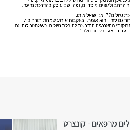
כמו-כן הוא מקיים סיורי מורשת קרב ברמת-הגולן, נותן
 הרחב ולגופים מוסדיים, ופה-ושם עוסק בהדרכת נהיגה.
 טיולים?״, אני שואל אותו.
"אני מקווה לחזור גם לזה", הוא אומר. "בעקבות אירוע שמחת-תורה ב-7
וקנתי מהאנרגיה הנדרשת להובלת טיולים. כשאחזור לזה, זה
בעבורי. אולי בעבור כולנו."
לים מרפאים - קונצרט