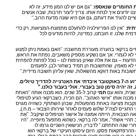
ת החומרים שנאספו
: "גם אם יש לנו המון מידע, זה לא
נו יודעים איך לנתח אותו. צריך ליצור תרבות, שבה אנשים
יים להגיד את דעתם, גם אם היא שונה מדעת הרוב."
תית
: "אין לנו הפריווילגיה להתעלם מתמונת-המציאות, רק כדי
ית שלנו. זו חובתנו, כמדינה, להיות מודעים לכל
ים ברקאי בהערה מעוררת מחשבה: "האם באמת ניתן למנוע
 לא לגמרי. אך אם נשקיע מספיק משאבים, נפתח את הראש,
דעות – גם את אלה שאינן נעימות לנו – נוכל לפחות להפחית
י לא מאמין, שהתשובות הן תמיד בשחור-לבן. לפעמים
שובות באות דווקא מהשאלות, שאין עליהן תשובה מיידית."
״בעקבות אירוע ה-7 באוקטובר איבדתי את האנרגייה להדריך טיולים.
זה יהיה סימן טוב בעבורי. אולי בעבור כולנו.״
שנית, והוא עם
תמי
קרוב ל-35 שנים. הוא מכנה אותה "האחת
א מכנה אותו "אישי האהוב". הם הכירו, כשברקאי הגיע לטיפולי
עקבות פציעה באחת מהפעולות, שבהן השתתף, כשהיה מגויס
 התגייס לצה"ל שלוש פעמים לאחר שירותו הצבאי – מ.ח.),
אה הצבאית, הייתה אמונה על אישור הטיפולים שיקבל. "אַת
תהיי אשתי", אמר לה ברקאי, כשהוא מתפעל מיופייה. "היו
רי שנה התחתנו." לדבריו, הנישואין השניים גרמו לו
ההרפתקאות פסקו. היום עיסוקו העיקרי של ברקאי הוא