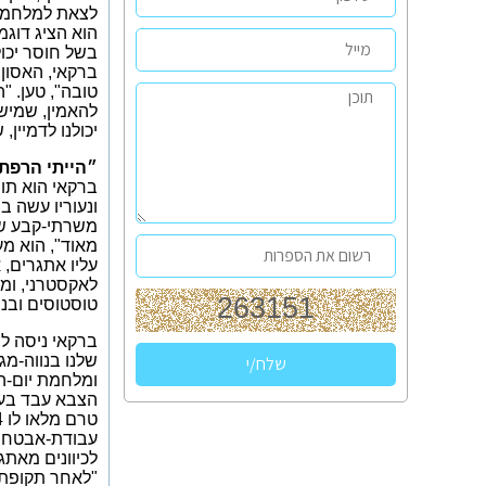
לצאת למלחמה נ
הוא הציג דוגמ
בשל חוסר יכו
ברקאי, האסון 
טובה", טען. "
יכולנו לדמיין
״הייתי הרפתק
ונעוריו עשה ב
משרתי-קבע של 
מאוד", הוא מע
עליו אתגרים, 
לאקסטרני, ומה
טוסטוסים ובנו
ברקאי ניסה ל
ומלחמת יום-הכ
הצבא עבד בעב
עבודת-אבטחה 
לכיוונים מאתג
"לאחר תקופת נ