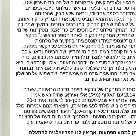
ובאופן אמיתי, מרגש, ולעתים קשה, את קורותיה של חטיבת השריון 188,
גולן בקרבות-הבלימה בראשית מלחמת יום-הכיפורים.
מדובר בספר אחד ודי, ונראה שלא הבין, שהכניסה
ר המלחמה ההיא תנביט מתוכו את התמריץ לחקור אותה,
על שאלות שאותן הדחיק, כמו רבים אחרים, במשך שנים כה
פר: "מחקר מלחמת יום-הכיפורים פרץ אצלי מסקרנות של מי
שהחיידק המחקרי דבק בו לאחר הספר הראשון." ברקאי
ים "קונספירציה" ו"קונספציה" בהקשר של מלחמת
 תוך שהוא מבדיל ביניהם, אך גם מצביע על הקשר ביניהם.
ריית קונספירציה, לפיה משה דיין, שר-הביטחון דאז, עיכב
אים, כדי לאפשר למצרים להחזיר לעצמם את כבודם, וכדי
רמו לכך שהסובייטים יידחקו מהאזור. ואילו "קונספציה" היא
קובלת, אך כזוֹ שעלולה להוביל לטעויות, אם אינה נבחנת
אה בשני המושגים גורמים משמעותיים, שהשפיעו על הכישלון
ל מלחמת יום-הכיפורים.
הכותרת במחקרו של ברקאי הייתה סדרת הראיונות, שערך
אלוף (מיל.) אלי זעירא
, שהיה ראש אמ"ן
ב-1973. "נפגשתי עם זעירא שבע פעמים. בסך-הכול ישבתי איתו כ-20
י הכי טוב שיכולתי לפגישה איתו, והוצאתי ממנו אמירות, כולל
ת, שלא נאמרו על-ידו קודם-לכן." תיעוד המפגשים פורסם
ו: "משק כנפי הטעות". המסמך, שבו חוות-דעת של הקצונה
ושל מומחים נוספים, נלמד עד היום בקהילת-המודיעין.
ן למנוע הפתעות, אך אין לנו הפריווילגיה להתעלם