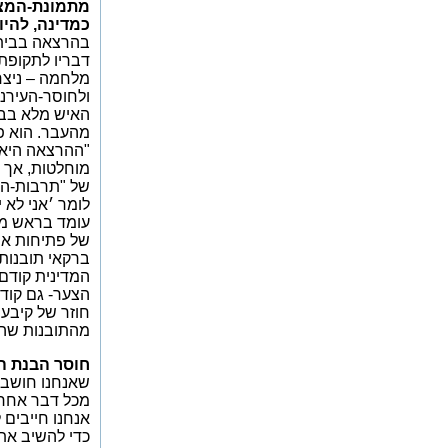
מתמונת-המציא
כמדינה, להיו
בהרצאה בבית-
מלחמה – ניצח
ולחוסר-העירנ
האיש מלא בבי
מהעבר. הוא פ
"ההרצאה היא י
מוחלטות, אך א
של "תרבות-השי
לומר ׳אני לא 
עומד בראש מע
של פתיחות אי
ברקאי תובנות
מהתובנות שהע
חוסר הבנת ה
שאנחנו חושבי
מכל דבר אחר. 
אנחנו חייבים 
כדי להשיב את 