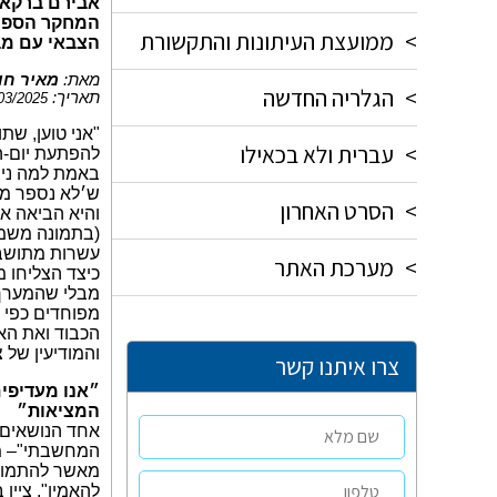
המחקר הספרו
>
ממועצת העיתונות והתקשורת
הצבאי עם מב
מאת:
מאיר חו
>
הגלריה החדשה
תאריך:
01/03/2025
>
עברית ולא בכאילו
באמת למה ניצח
ש׳לא נספר ממט
>
הסרט האחרון
והיא הביאה או
(בתמונה משמא
עשרות מתושבי
>
מערכת האתר
כיצד הצליחו 
מבלי שהמערך 
מפוחדים כפי 
והמודיעין של צה"ל, כמו 
צרו איתנו קשר
״אנו מעדיפי
המציאות״
אחד הנושאים 
המחשבתי"– מצ
מאשר להתמודד
להאמין", ציין