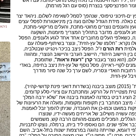
היתר, ליד הטרה-סנטה ברמלה (סוס מחוטי-מתכת עם ראש
נזר
הפרנציסקני בנצרת (סוס עם רגל מורמת).
ץ ים-תיכוני טיפוסי, שנהפך לסמל לשאיפה לשלום. ניהאד יצר
 כאלה. מידת הגודל שלהם נעה בין
מיניאטורות לפסלי עצים
ניהאד
עץ והענפים נוצרים מחוטי-מתכת, והעלים מריקועי-מתכת,
זע
ולענפים. מדובר בתהליך המצריך מיומנות, השקעה
ה, כשאלפי העלים מחוברים אחד אחד לגזע
ולענפים. הפסל
לו נקרא: "חלומו של עץ-הזית", ונוצר בשיתוף-פעולה עם
שלמית
רות
הורם
ז"ל. הפסל ניצב בכיכר-וינגייט שבטלביה,
ין היישוב היהודי, היישוב הערבי והיישוב הנוצרי, ומהווה
ום, (הוא נוצר בעבור
קרן "רעות וראות"
, שתומכת,
נים לקויי-ראייה).
פסל נוסף של עץ-זית ניצב בחיפה, בואדי
רחובות הואדי ונסריה, לשם ערך כל שנה סיור מודרך
ל עץ-הזית.
" (2015) מוצב ביבנה (בשדרות דואני פינת קדושי-קהיר).
ית מצטיירת על הרקע, ומתכתבת עם
ציורי-סלע קדומים.
לאמנות ביבנה את "שלא ירבה המלך
 מיצב המחבר בין תקופות ומקומות, ומעלה את הרעיונות של
ות במועט וכמו-כן את העובדה, שניתן להפוך זבל לאמנות.
פה עשויה משילוב של אריחים
מעשה-ידיו, שנוצרו
 הגללים, המכילים מעצם-מהותם הרבה קש, משמשים
בר אלפי שנים.
הם נאספו ליד ביתו, ברמלה, נוצקו לתבניות,
לפי דוגמא, שהייתה נהוגה במרצפות ישנות בתל-אביב.
השם
ים, פרק י״ז, פסוק ט״ז, שבו מצווה התורה על המלך: "רק