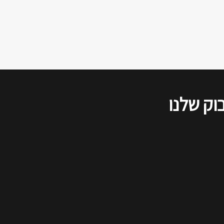
לנתח את אשר אירע בבית-המשפט.
הדיון שודר בשידור חי ברשתות
החברתיות, ולהלן סיכום של דברי כל
הדוברים, כפי שנשמעו בזום.
וק שלנו