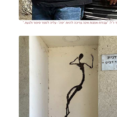
 ז״ל: ״עבודת-אמנות אינה צריכה להיות ׳יפה׳- עליה לספר סיפור ולגעת.״