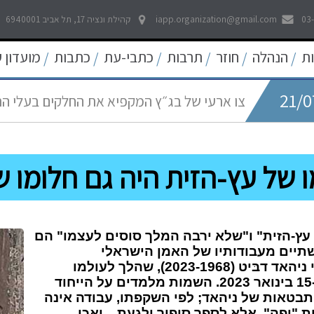
03
iapp.organization@gmail.com
קהילת ונציה 17, תל אביב 6940001
21/0
לאפשר דיווח פתוח וחופשי לכל אמצעי התקשו
ת
הנהלה
חוזר
תרבות
כתבי-עת
כתבות
מועדון 
/
/
/
/
/
/
21/0
צו ארעי של בג״ץ המקפיא את החלקים בעלי ה
05/0
החדש
עוד קו אדום נחצה - פגיעה באולפני חדשות ערוץ 
 של עץ-הזית היה גם חלומו ש
22/0
פסיקה היסטורית של בית המשפט העליון להרחב
09/0
שאגת הארי - המלחמה על הפיצויים לעצמאים
עץ-הזית" ו"שלא ירבה המלך סוסים לעצמו" הם
תיים מעבודותיו של האמן הישראלי
והבינלאומי ניהאד דבּיט (2023-1968), שהלך לעולמו
במפתיע ב-15 בינואר 2023. השמות מלמדים על הייחוד
בטאות של ניהאד; לפי השקפתו, עבודה אינה
ת "יפה", אלא לספר סיפור ולגעת... ואכן,