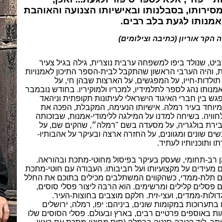
מסירותו, בסבלנותו ובאישיותו הצנועה
והאוהבת
ואמנותו לגעת בלב רבים.
 הקר אוריון (כתיבה וצילומים)
ּיט, שנולד ביפו למשפחה ערבית נוצרית, גילה
בגיל צעיר
, והיה הערבי הראשון שהתקבל לבית-הספר התיכון לאמנויות
 תולדות-חייו, על המפגשים, על הארצות שבהן חי, על
נותו נהג לספר לתלמידיו, למכריו ולמוקיריו. בחודש נובמבר
ך מפגש בין חברי האיגוד הישראלי לעיתונות תקופתית וניהאד
יוחד בעיר רמלה. אישיותו הנעימה, המקבלת, הפכה את
חוויה. בשיחה למדנו על המילגה
ללימודי-אמנות, שבזכותה
 בירת בולגריה, על מסעדה בשם "רמלה״, שהקים שם, על
ים שונים ומגוונים,
על החזרה ארצה ובעיקר על אהבותיו-
 ותוכניותיו לעתיד.
ן רב-תחומי, שעסק בעיקר בפיסול מחוטי-מתכת ובהוראה.
 מעידים על מקצועיותו ועל חביבותו. העבודה עם חוטי-מתכת
ום תלת-ממדי, כשהקווים המשתלבים מכילים בתוכם את החלל
ים פסלים קלילים ומרשימים. הוא הִרבּה ליצור
פסלי סוסים,
דולות-ממדים, ועצי-זית. חלקם מוצבים בחוצות-העיר.
ו בתערוכות במקומות שונים, ביניהם: יפו, רמלה, ירושלים
צאות באוספים פרטיים רבים, בארץ ובעולם.
פסלי הסוסים שלו