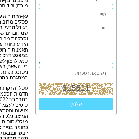
מוצבים, בין-
מורם) וליד המ
עץ-הזית הוא
ע
פסלים מרובים
בגודל טבעי. ה
שמחוברים לג
וסבלנות מרוב
הידוע ביותר ש
האמנית הירו
במפגש-דרכים ב
סמל לרצון
לשל
בין-השאר, באמ
ניסנס, בפינת 
במסגרת פסטיב
פסל "הרקדנית
הדמות הסכמט
בנובמבר 2022 הציג דבּיט בסדנה
סוסים לעצמו"-
צניעות והסתפק
המיצב כלל רצ
מגללי-סוסים.
כחומר-בנייה כ
יובשו ונצבעו 
נלקח מספר דבר