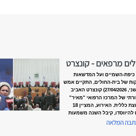
לים מרפאים - קונצרט
-18 של ״מאיר״
כיפת-השמיים ועל המדשאות
ות של בית-החולים, התקיים אמש
שני,
) קונצרט האביב
27/04/2026
רתי של המרכז הרפואי "מאיר"
מקבוצת כללית. האירוע, המציין 18
 להיווסדו, קיבל השנה משמעות
דת, כשנכלל לראשונה במסגרת
תבה המלאה
 המצוינות הישראלית".