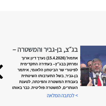
בג״צ, בן-גביר והמשטרה –
הולכים לפשרה?
אתמול (15.4.2026) נערך דיון ארוך
ומרתק בבג”ץ
–
בעתירה התקדימית
לפיטורי שר הביטחון הלאומי, איתמר
בן-גביר, בשל התערבותו השיטתית
בעבודת המשטרה והפיכתה, לטענת
העותרים, למשטרה פוליטית. כבר באותו
הערב, בשעה 21:00, הייתה התכנסות
> לכתבה המלאה
ברשתות החברתיות, ביוזמת הארגון
"אופטימיות זו עמדה פוליטית", כדי