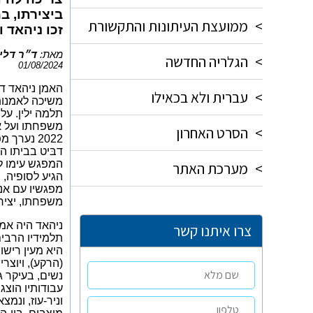
ביצירתו, ב
>
ממועצת העיתונות והתקשורת
זכו ניהאד 
מאת:
ד״ר דליה
>
הגלריה החדשה
01/08/2024
האמן ניהאד דב
>
עברית ולא בכאילו
משיכה לאמנות
תלמה ילין. על
משפחתו ועל אמ
>
הסרט האחרון
2022 נער
דבּיט בביתו
המ
המפגש עימו ל
>
מערכת האתר
הגיע לסופיה,
מפגשיו עם אנש
משפחתו, יצירתו
ניהאד היה אמ
צרו איתנו קשר
תלמידיו הרבים
היא מעין ריש
(הרקע), ויוצר
נשים, בעיקר ג
עבודותיו הוצג
וניר-עוז, ונמ