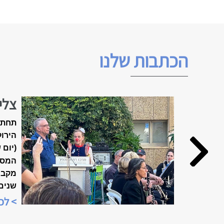
הכתבות שלנו
צלי
האביב ה
תחת 
הירוק
(יום 
המסו
שנים
מיוח
> לכ
"שבוע