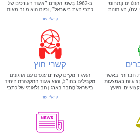
החיסיון העיתונאי
הפיצויים לעצמאים
לווים בִּתחומי
ב-1962 בִּשמו הקודם ״איגוד העורכים של
עת), העיתונות
כתבי העת בישראל״, וכיום הוא מונה מאות
ות...
אנשי וּנשות מקצוע ערכּיים, הפעילים...
קרא/י עוד
רים
קשרי חוץ
ת חברותיו באשר
האיגוד מקיים קשרים ענפים עם ארגונים
קצועיות באמצעות
מקבּילים בחו״ל, והוא איגוד התקשורת היחיד
צועיים. היועץ
בישראל הֶחבר בארגון הבינלאומי של כתבי
יע משפטית...
העת fipp. האיגוד מארח משלחות...
קרא/י עוד