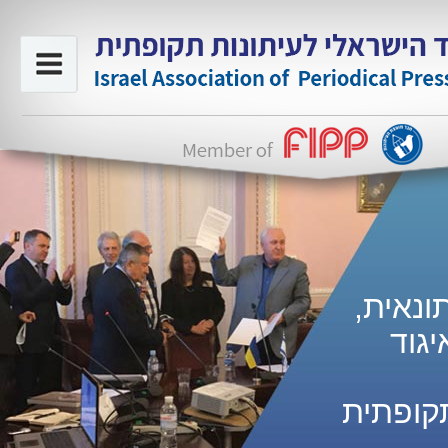
ונאית,
גוד
קופתית