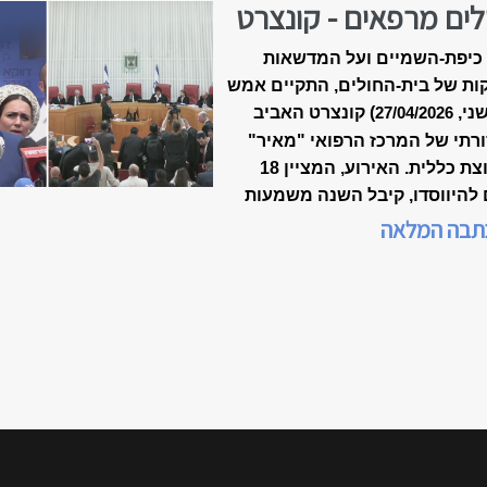
לים מרפאים - קונצרט
-18 של ״מאיר״
כיפת-השמיים ועל המדשאות
ות של בית-החולים, התקיים אמש
שני,
) קונצרט האביב
27/04/2026
רתי של המרכז הרפואי "מאיר"
מקבוצת כללית. האירוע, המציין 18
 להיווסדו, קיבל השנה משמעות
דת, כשנכלל לראשונה במסגרת
תבה המלאה
 המצוינות הישראלית".