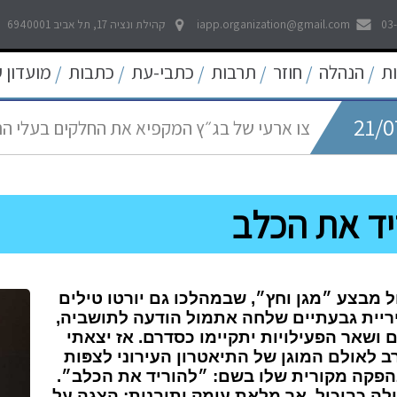
21/0
לאפשר דיווח פתוח וחופשי לכל אמצעי התקשו
03
iapp.organization@gmail.com
קהילת ונציה 17, תל אביב 6940001
21/0
ת
הנהלה
חוזר
תרבות
כתבי-עת
כתבות
מועדון 
/
/
/
/
/
/
צו ארעי של בג״ץ המקפיא את החלקים בעלי ה
05/0
החדש
עוד קו אדום נחצה - פגיעה באולפני חדשות ערוץ 
22/0
פסיקה היסטורית של בית המשפט העליון להרחב
יד את הכלב
09/0
שאגת הארי - המלחמה על הפיצויים לעצמאים
 מבצע ״מגן וחץ״, שבמהלכו
גם
יורטו טילים
יריית גבעתיים שלחה אתמול הודעה לתושביה,
ם ושאר הפעילויות יתקיימו כסדרם. אז יצאתי
 לאולם המוגן של התיאטרון העירוני לצפּות
הפקה מקורית שלו בשם: ״להוריד את הכלב״.
לה כביכול, אך מלאת עומק ותובנות; הצגה על