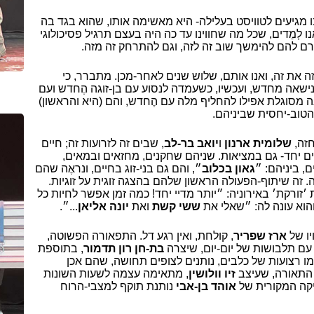
 מגיעים לטוויסט בעלילה- היא מאשימה אותו, שהוא בגד בה
נו לְמֵדים, שכל מה שחווינו עד כה היה בעצם תרגיל פסיכולוגי
שגרם להם להימשך שוב זה לזה, וגם להתרחק זה מזה.
זה את זה, ואנו אותם, שלוש שנים לאחר-מכן. מתברר, כי
ישאה מחדש, ועכשיו, כשעמדה לנסוע עם בן-זוגה הֶחדש ועם
אינה מסוגלת אפילו להחליף מלה עם הֶחדש, והם (היא והראשון)
הטוב-יחסית שביניהם.
זה,
שלומית ארנון
ו
יואב בר-לב
, שבים זה לזרועות זה; חיים
ים יחד- גם במציאות. שניהם שחקנים, מחזאים ובמאים,
, ביניהם: ״
גאון בכלוב
״, והם גם בני-זוג בחיים, ונראֶה שהם
. זה שיתוף-הפעולה הראשון שלהם בהצגה זוגית על זוגיות.
 ׳זורקת׳ באירוניה: ״יותר מדיי יחד! כמה זמן אפשר לחיות כל
והוא עונה לה: ״שאלי את
ששי קשת
ואת
יונה אליאן
...״.
יו של
ארז שפריר
, קולחת, ואין רגע דל. התפאורה הפשוטה,
עם תלבושות של יום-יום, שיצרה
בת-חן רון תדמור
, בתוספת
ו רצועות של כלבים, נותנים לצופים תחושה, שהם אכן
 התאורה, שעיצב
זיו וולושין
, מתאימה עצמה לשעות השונות
יקה המקורית של
אוהד בן-אבי
נותנת תוקף למצבי-הרוח