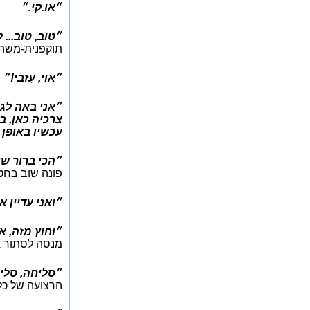
״או.קי.״
״טוב, טוב... ל
תוקפנית-משהו,
״אוי, עִזבי!״
״אני באה לג
צרכיה כאן, בג
עכשיו באופן מ
״הכי ברור שי
פונה שוב בחטף
״ואני עדיין 
״וחוץ מזה, את
מנסה לסתור א
״סליחה, סליח
הרצועה של כלב