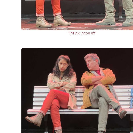
״לא אמרתי את זה!״