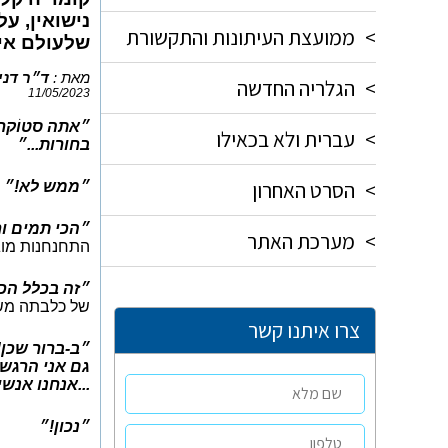
נישואין, על
>
ממועצת העיתונות והתקשורת
שלעולם אי
מאת :
ד״ר דני
>
הגלריה החדשה
11/05/2023
״אתה סטוֹקר,
>
עברית ולא בכאילו
בחורות...״
>
הסרט האחרון
״ממש לא!״
״הכי תמים וח
>
מערכת האתר
התחנחנות מוג
״זה בכלל הכ
של כלבתה משת
צרו איתנו קשר
״ב-ברור שכן!
גם אני הרגשת
...אנחנו אנשי
״נכון!״