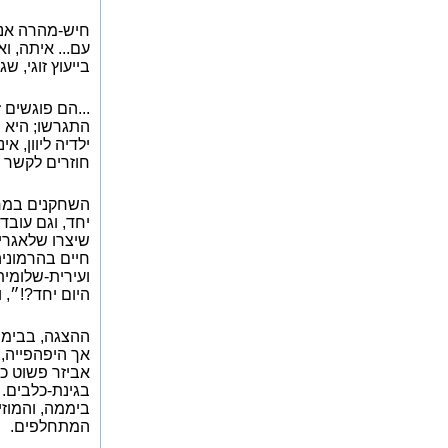
חיש-מהרה אנו
עם... איתה, וא
בייעוץ זוגי, 
...הם פוגשים 
התגרשו; היא נ
ילדיה ליוון, 
חוזרים לקשר 
השחקנים במח
יחד, וגם עובד
שיצרו שלאגרים
חיים בהרמוניה
ועירית-שלומית
היום יחד?!״, 
ההצגה, בבימו
אך היפהפייה, 
אביזר פשוט כמ
בגינת-כלבים.
ביממה, והמוז
המתחלפים.