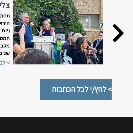
צלי
האביב ה
תחת 
הירוק
(יום 
המסו
שנים
מיוח
> לכ
"שבוע
> לחץ/י לכל הכתבות