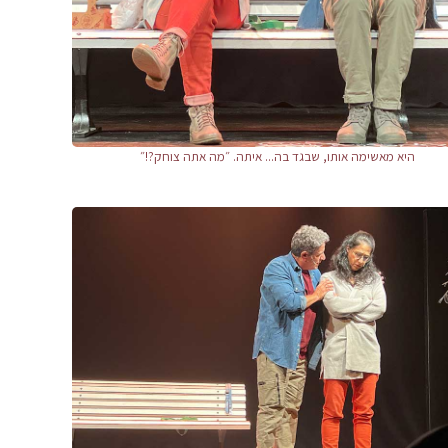
היא מאשימה אותו, שבגד בה... איתה. ״מה אתה צוחק?!״