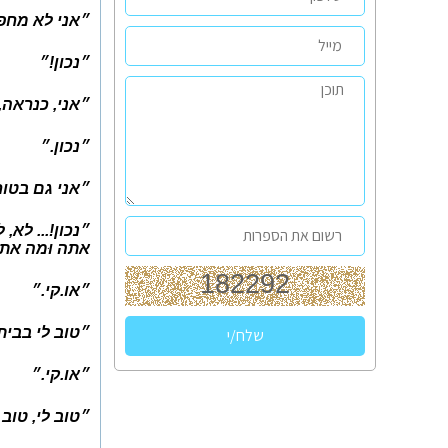
״אני לא מחפ
״נכון!״
״אני, כנראה
״נכון.״
״אני גם בטו
״נכון!... לא, 
אתה וּמה אתה,
״או.קי.״
״טוב לי בבית
״או.קי.״
״טוב לי, טוב 