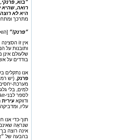
״בוא, פרנקי, 
רואה, שהיא ל
היא לא רוצה א
מתרכך וּמתחנן
״פרנק!״
[הוא
אין זוֹ הסצי
ותובנות על הנו
שלעולם אינן 
בודדים על אש
אנו נתקלים בש
פרנק
, (יש רמ
מערכת-יחסים 
למים, בלי גלג
לספר לבני-זו
ודווקא
עירית
ה
עליו, וּמדבי
תוך-כדי אנו ח
שנראֶה שאינם 
אינה רוצה בך?
בהבעה של ״אי