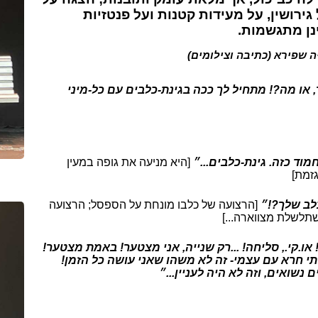
 גירושין, על מעידות קטנות ועל פנטזיות
נן מתגשמות.
ה שפירא (כתיבה וצילומים)
 או מה?! מתחיל לך ככה בגינת-כלבים עם כל-מיני
מוד כזה. גינת-כלבים...״
[היא מניעה את גופה במעין
זמת]
לב שלך?!״
[הרצועה של כלבו מונחת על הספסל; הרצועה
לשלת מצווארה...]
 או.קי., סליחה! ...רק שנייה, אני מצטער! באמת מצטער!
י חרא עם עצמי- זה לא משהו שאני עושה כל הזמן!
ם נשואים, וזה לא היה לעניין...״