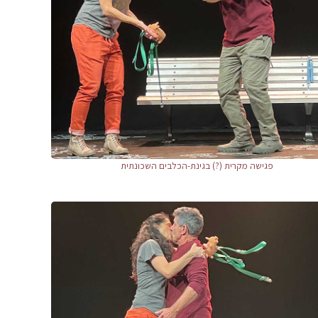
פגישה מקרית (?) בגינת-הכלבים השכונתית