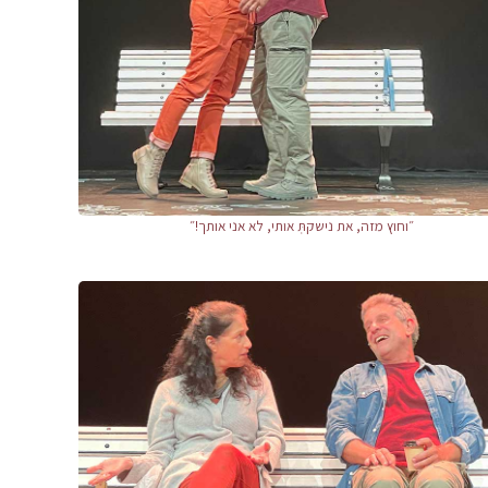
״וחוץ מזה, את נישקתְּ אותי, לא אני אותך!״