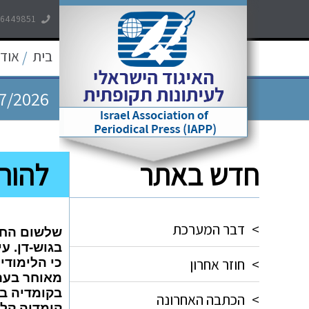
7/2026
-6449851
7/2026
בית
אודו
/
7/2026
5/2026
חדש באתר
להור
5/2026
>
דבר המערכת
שלשום החל
בגוש-דן. ע
>
חוזר אחרון
כי הלימודי
מאוחר בערב
בקומדיה ב
>
הכתבה האחרונה
קומדיה קלי