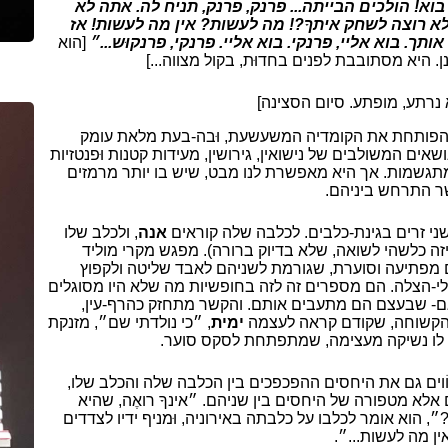
בוא! הולכים הבייתה... פרנק, פרנק, תניח לה. אתה לא
א רוצה לשחק איתךָ?! מה לעשות? אין מה לעשות! אז
ותך. בוא אליי, פרנקי. בוא אליי. פרנקי, פרנקוּש...״
[הוא
. היא מסתובבת לפנים בחדוּת, בקול מצווה...]
 נרתע, מופתע. סיום הסצינה]
נה הפותחת את הקומדיה המשעשעת, וּבה-בעת מלאת עומק
שאים המשולבים של נישואין, גירושין, מעידות קטנות וּפנטזיות
מתגשמות. אך היא מאפשרת לנו מבט, שיש בו יותר מרמזים
ר התרחש ביניהם.
ני זרים בגינת-כלבים. לכלבה שלה קוראים
אנה
, ולכלב שלו
יזה כלשהי לשואה, שלא בדיוק ברורה). מפגש מקרי מוליד
מפתיעה וסוערת, שגורמת לשניהם לאבד שליטה ולקפוץ
לי-הצלה. הם מספרים זה לזה בחופשיות מה שלא היו מסוגלים
גם- שבעצם הם מתעבים אותם. והקשר מתחזק כהרף-עין,
קשוחה, שקודם קראה לעצמה
ימית
, ״כי נולדתי שם״, מזנקת
קה לו נשיקה מעצימה, שמתפתחת לסקס סוער.
וֹוים גם את היחסים ההפכפכים בין הכלבה שלה והכלב שלו,
אלא מטפורה של היחסים בין שניהם. ״אינךָ רואֶה, שהיא
״, הוא אומר לכלבו על כלבתה באירוניה, וּמניף ידיו לצדדים
ן מה לעשות...״.