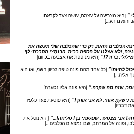
י.״
[היא מצביעה על עצמה, עושה צעד לקראתו,
 והוא נרתע...]
ינת-הכלבים הזאת, רק כדי שהכלבה שלי תעשה את
ינה, ולא אצלנו על הספה בבית. הבנתָּ?! הסברתי לךָ
ילולי. ברור?!״
[היא מנופפת את אצבעהּ בכיוונו]
כול להיות!״
[כל אחד מהם פונה טיפה לכיוון השני, ואז הוא
 אליה...]
אומר, שזה מה שקרה.״
[היא פונה אליו נסערת]
 נישקתְּ אותי, לא אני אותך!״
[היא פוסעת צעד כלפיו,
ת דבריו]
ה! אני מצטער, שפגעתי בך! סליחה!...״
[הוא נוטל את
ו, וּפונה אל המרחב, שבו נמצאים הכלבים...]