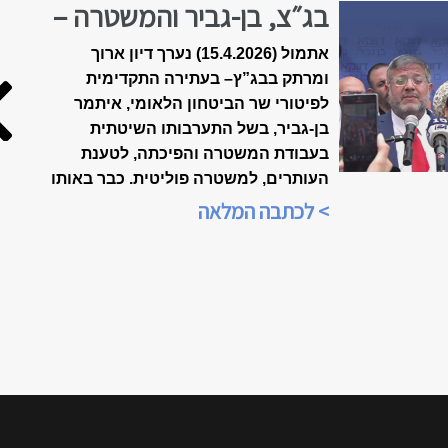
בג״צ, בן-גביר והמשטרה –
הולכים לפשרה?
אתמול (15.4.2026) נערך דיון ארוך
ומרתק בבג”ץ
–
בעתירה התקדימית
לפיטורי שר הביטחון הלאומי, איתמר
בן-גביר, בשל התערבותו השיטתית
בעבודת המשטרה והפיכתה, לטענת
העותרים, למשטרה פוליטית. כבר באותו
הערב, בשעה 21:00, הייתה התכנסות
> לכתבה המלאה
ברשתות החברתיות, ביוזמת הארגון
"אופטימיות זו עמדה פוליטית", כדי
לנתח את אשר אירע בבית-המשפט.
הדיון שודר בשידור חי ברשתות
החברתיות, ולהלן סיכום של דברי כל
הדוברים, כפי שנשמעו בזום.