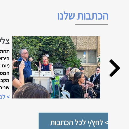
הכתבות שלנו
צלי
האביב ה
תחת 
הירוק
(יום 
המסו
שנים
מיוח
> לכ
"שבוע
> לחץ/י לכל הכתבות