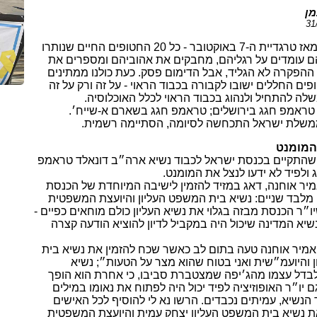
מן
שנתיים חלפו מאז טרגדיית ה-7 באוקטובר - כל 20 החטופים החיים שנותרו
ם עומדים על רגליהם, מחבקים את אהוביהם ומספרים את
ההפקרה לא הגליד, אבל הדימום פסק. כעת כולנו ממתינים
ים החללים ישובו לקבורה בכבוד הראוי - על זה ורק על זה
ה להתחיל ולנהוג בכבוד הראוי לכלל האוכלוסיה.
טראמפ חגג בירושלים; טראמפ חגג בשארם א-שייח׳.
שלת ישראל התכחשה לסיומה, הסתיימה רשמית.
 המומנט
שהתקיים בכנסת ישראל לכבוד נשיא ארה״ב דונאלד טראמפ
ג ולפיד לא ידעו לנצל את המומנט.
מיר אוחנה, דאג במזיד להזמין לישיבה המיוחדת של הכנסת
 מלבד שניים: נשיא בית המשפט העליון והיועצת המשפטית
״ר הכנסת מבזה בגלוי את נשיא העליון כולם מוחאים כפיים -
יא המדינה שיכול היה במקביל לדיון להוציא הודעה קצרה
אמיר אוחנה טעה בתום לב כאשר שכח להזמין את נשיא בית
 והיועמ״שית ואני בטוח שהוא מצר על הטעות״; נשיא
לבדל עצמו מהג׳יפה שמצטברת סביבו, כי אחרת הוא הופך
 יו״ר האופוזיציה לפיד יכול היה לפתוח את נאומו במילים
הנשיא, עמיתים נכבדים. הרשו נא לי להוסיף לכל האישים
את נשיא בית המשפט העליון יצחק עמית והיועצת המשפטית