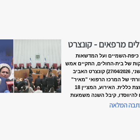
לים מרפאים - קונצרט
-18 של ״מאיר״
כיפת-השמיים ועל המדשאות
ות של בית-החולים, התקיים אמש
שני,
) קונצרט האביב
27/04/2026
רתי של המרכז הרפואי "מאיר"
מקבוצת כללית. האירוע, המציין 18
 להיווסדו, קיבל השנה משמעות
דת, כשנכלל לראשונה במסגרת
תבה המלאה
 המצוינות הישראלית".