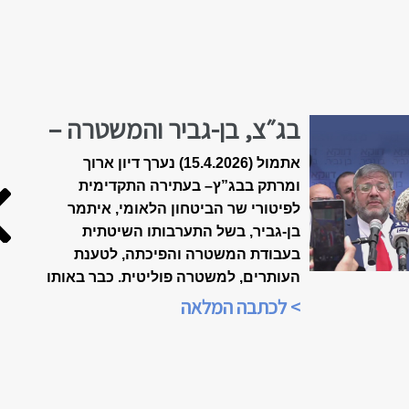
בג״צ, בן-גביר והמשטרה –
הולכים לפשרה?
אתמול (15.4.2026) נערך דיון ארוך
ומרתק בבג”ץ
–
בעתירה התקדימית
לפיטורי שר הביטחון הלאומי, איתמר
בן-גביר, בשל התערבותו השיטתית
בעבודת המשטרה והפיכתה, לטענת
העותרים, למשטרה פוליטית. כבר באותו
הערב, בשעה 21:00, הייתה התכנסות
> לכתבה המלאה
ברשתות החברתיות, ביוזמת הארגון
"אופטימיות זו עמדה פוליטית", כדי
לנתח את אשר אירע בבית-המשפט.
הדיון שודר בשידור חי ברשתות