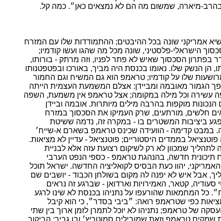
הרב-מיארה, שמשום מה הם לא נמצאים כאן״. כמה קל.
יא אמריקני שונה בכל ההיבטים; ההתמודדות שלו עם המזרח
כסוך הישראלי-פלסטיני, שונה מכל מה שהגו ועשו קודמיו;
בפתרון הסכסוך שאיש לא פתר לפניו, וזה מרתק - בורותו,
ו, הן הנשק שלו. נאומו בכנסת היה מביך, באורכו ובפטפטנותו
רושעות שלו על קודמיו; טראמפ הוא גם המשיח וגם החמור
יפך הגמור מאובמה ומביידן: אצלם המשמעת העצמית הייתה
 עשירה וכל מילה במקומה; אצל טראמפ אין משמעת, השפה
 הנכונות מוקפות בהרבה מילים מיותרות. אובמה וביידן
אים חלשים, מורתעים, שרק העמיקו את הסכסוך במזרח
שפגע ביציבות המשטרים בו - במקרה זה, נדמה ששיטת
 במבט קדימה - הוועידה שכינס טראמפ בשארם א-שייח׳
וטנציאל בממדים היסטוריים; פוטנציאל - עדיין לא מציאות.
 לתהליך שמכוון לא רק לשיקום רצועת עזה אלא לבניית
ח תיכונית חדשה, בהנהגת טראמפ - כספי הנפט הערבי
 האמריקני, יהוו כעת הבסיס לקואליציה החדשה. ישראל תוכל
ך, אבל איש לא יפנה לה מקום בשולחן הכבוד - יושבים שם
סעודיה, קטאר, האמירויות וארדואן - שברגע זה נראים
. כל המחמאות שהורעפו על נתניהו בכנסת לא שינו לרגע
יאות כפי שטראמפ רואה: ״ביבי בסדר״, כי הוא קיבל
קה של טראמפ; נתניהו לא יוכל לתמרן לזמן ארוך בין שתי
ת שמקים טראמפ וזאת שמובילים סמוטריץ׳ ובן גביר; הביקור