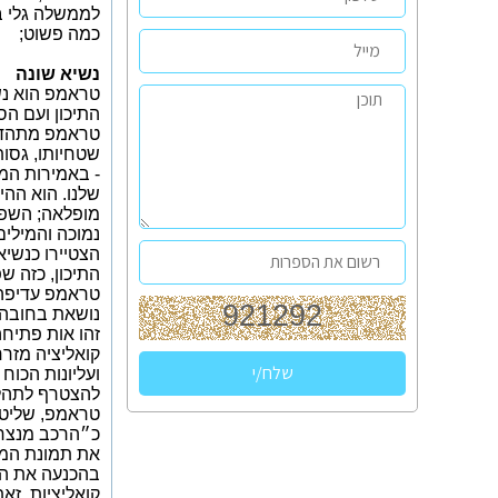
לממשלה גלי ב
כמה פשוט;
נשיא שונה
טראמפ הוא נש
התיכון ועם הס
טראמפ מתהדר 
שטחיותו, גסות
- באמירות המ
שלנו. הוא הה
מופלאה; השפה
נמוכה והמילים
הצטיירו כנשי
התיכון, כזה 
טראמפ עדיפה.
נושאת בחובה פ
זהו אות פתיחה
קואליציה מזר
ועליונות הכוח
להצטרף לתהלי
טראמפ, שליטי 
כ״הרכב מנצח״
את תמונת המצ
בהכנעה את העס
קואליציות, זא