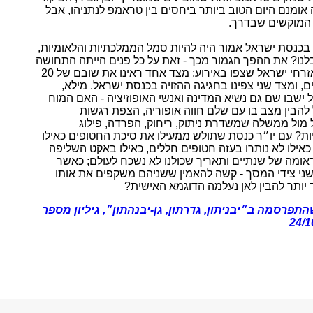
 אומנם היום הטוב ביותר ביחסים בין טראמפ לנתניהו, אבל
המוקשים שבדרך.
בכנסת ישראל אמור היה להיות סמל הממלכתיות והלאומיות,
לנו? את ההפך הגמור מכך - זאת על כל פנים הייתה התחושה
שחוו רבים מאזרחי ישראל שצפו באירוע; מצד אחד ראינו את שובם של 20
, ומצד שני צפינו בחגיגה ההזויה בכנסת ישראל. מילא,
ישבו שם גם נשיא המדינה ואנשי האופוזיציה - האם המוח
להבין מצב בו עם שלם חווה אופוריה, הצפת רגשות
ל מול ממשלה שמשדרת ניתוק, ריחוק, הפרדה, פילוג
ות? עם יו״ר כנסת שתולש ממעילו את סיכת החטופים כאילו
כאילו לא נותרו בעזה חטופים חללים, כאילו באקט השליפה
אומה של שנתיים ותאריך שכולנו לא נשכח לעולם; כאשר
ני צידי המסך - קשה להאמין ששניהם משקפים את אותו
 יותר להבין לאן נעלמה הדוגמא האישית?
תפרסמה ב״יבניתון, גדרתון, גן-יבנהתון״, גיליון מספר