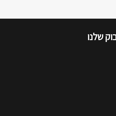
החברתיות, ולהלן סיכום של דברי כל
הדוברים, כפי שנשמעו בזום.
וק שלנו