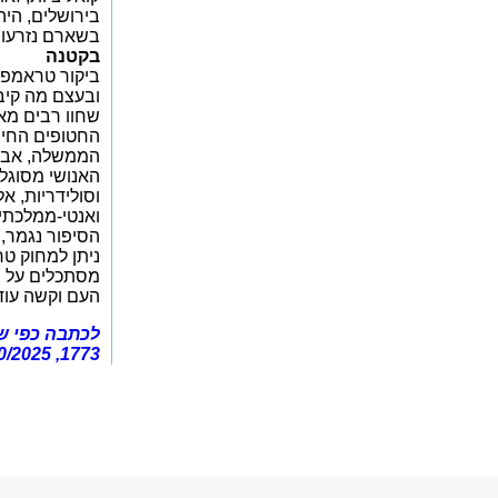
בירושלים, היה
בשארם נזרעו 
בקטנה
ביקור טראמפ 
ובעצם מה קיב
החטופים החיים
הממשלה, אבל 
האנושי מסוגל 
וסולידריות, א
ואנטי-ממלכתי
הסיפור נגמר, 
ניתן למחוק טר
מסתכלים על ש
העם וקשה עוד
לכתבה כפי שה
1773, 24/10/2025