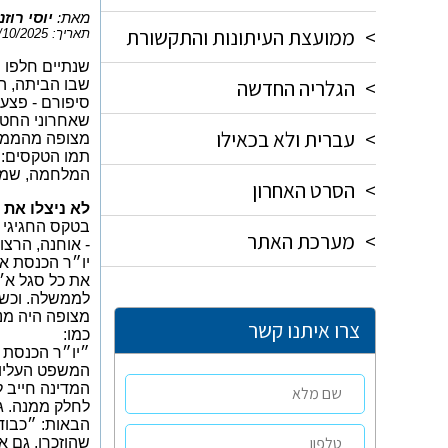
מאת:
יוסי רוזנ
>
ממועצת העיתונות והתקשורת
תאריך: 31/10/2025
>
הגלריה החדשה
שבו הביתה, ה
סיפורם - פצע 
שאחרוני החטופ
>
עברית ולא בכאילו
מצופה מהממשל
תמו הטקסים: 
המלחמה, שממ
>
הסרט האחרון
לא ניצלו את
בטקס החגיגי 
>
מערכת האתר
- אוחנה, הרצו
יו״ר הכנסת א
את כל סגל א׳
לממשלה. וכשיו
מצופה היה מנש
צרו איתנו קשר
כמו:
״יו״ר הכנסת 
המשפט העליון
המדינה חייב 
לחלק ממנה. גם
הבאות: ״כבוד 
שהוזכרו, גם 