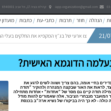
03
iapp.organization@gmail.com
קהילת ונציה 17, תל אביב 6940001
21/0
לאפשר דיווח פתוח וחופשי לכל אמצעי התקשו
ת
הנהלה
חוזר
תרבות
כתבי-עת
כתבות
מועדון 
/
/
/
/
/
/
21/0
צו ארעי של בג״ץ המקפיא את החלקים בעלי ה
05/0
החדש
עוד קו אדום נחצה - פגיעה באולפני חדשות ערוץ 
נעלמה הדוגמא האישית?
22/0
פסיקה היסטורית של בית המשפט העליון להרחב
09/0
שאגת הארי - המלחמה על הפיצויים לעצמאים
דירים בחיי אומה, בהם צריך ושווה לשים לרגע את
ד, לראות את האור שבקצה המנהרה ולהוקיר ״תודה
במילה תודה קיים גם מסר של ״אחדות״ • אחדות מתחילה
 המועבר מנבחרי הציבור, אלה שאמורים להוות מודל
 כולה - לא כך היה בביקורו של נשיא ארה״ב בכנסת