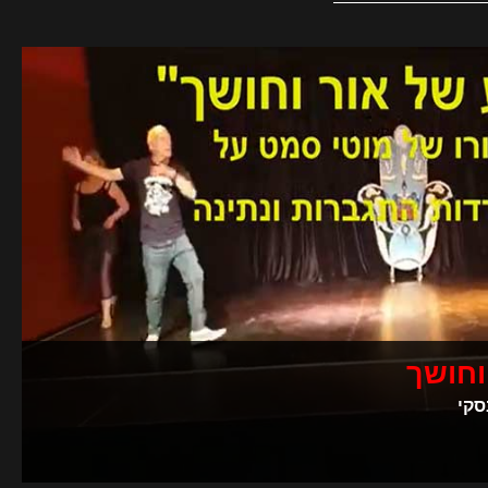
וחושך
סקי