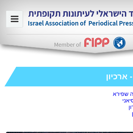
 ארכיון
ה שפירא
אני
ן