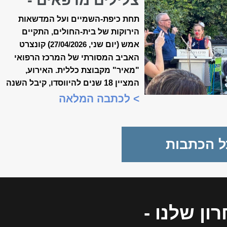
קונצרט האביב ה-18
תחת כיפת-השמיים ועל המדשאות
של ״מאיר״
הירוקות של בית-החולים, התקיים
אמש (יום שני,
) קונצרט
27/04/2026
האביב המסורתי של המרכז הרפואי
"מאיר" מקבוצת כללית. האירוע,
המציין 18 שנים להיווסדו, קיבל השנה
משמעות מיוחדת, כשנכלל לראשונה
> לכתבה המלאה
במסגרת "שבוע המצוינות
הישראלית".
ל הכתבות
ון שלנו
-