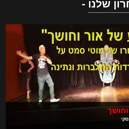
ון שלנו
-
וחושך
סקי