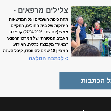
צלילים מרפאים -
קונצרט האביב ה-18
תחת כיפת-השמיים ועל המדשאות
של ״מאיר״
הירוקות של בית-החולים, התקיים
אמש (יום שני,
) קונצרט
27/04/2026
האביב המסורתי של המרכז הרפואי
"מאיר" מקבוצת כללית. האירוע,
המציין 18 שנים להיווסדו, קיבל השנה
משמעות מיוחדת, כשנכלל לראשונה
> לכתבה המלאה
במסגרת "שבוע המצוינות
הישראלית".
ל הכתבות