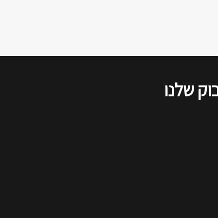
הדיון שודר בשידור חי ברשתות
החברתיות, ולהלן סיכום של דברי כל
הדוברים, כפי שנשמעו בזום.
וק שלנו