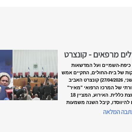
לים מרפאים - קונצרט
-18 של ״מאיר״
כיפת-השמיים ועל המדשאות
ות של בית-החולים, התקיים אמש
שני,
) קונצרט האביב
27/04/2026
רתי של המרכז הרפואי "מאיר"
מקבוצת כללית. האירוע, המציין 18
 להיווסדו, קיבל השנה משמעות
דת, כשנכלל לראשונה במסגרת
תבה המלאה
 המצוינות הישראלית".