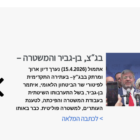
בג״צ, בן-גביר והמשטרה –
הולכים לפשרה?
אתמול (15.4.2026) נערך דיון ארוך
ומרתק בבג”ץ
–
בעתירה התקדימית
לפיטורי שר הביטחון הלאומי, איתמר
בן-גביר, בשל התערבותו השיטתית
בעבודת המשטרה והפיכתה, לטענת
העותרים, למשטרה פוליטית. כבר באותו
הערב, בשעה 21:00, הייתה התכנסות
> לכתבה המלאה
ברשתות החברתיות, ביוזמת הארגון
"אופטימיות זו עמדה פוליטית", כדי
לנתח את אשר אירע בבית-המשפט.