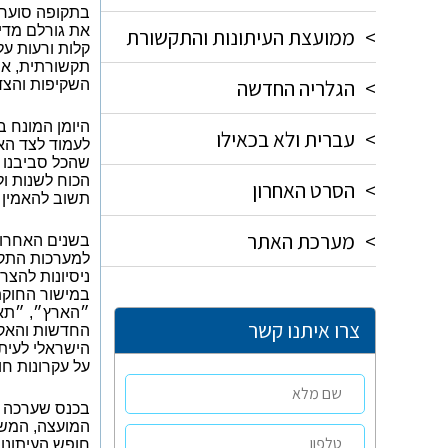
בתקופה סוערת 
את גורלם מדי 
>
ממועצת העיתונות והתקשורת
קלות ורעות על
תקשורתית, אנ
>
הגלריה החדשה
השקיפות והצד
היומן המונח ב
>
עברית ולא בכאילו
לעמוד לצד הא
שהכל סביבנו מ
הכוח לשנות ו
>
הסרט האחרון
תשוב להאמין 
>
מערכת האתר
בשנים האחרונ
למערכות התקשו
ניסיונות להצר
במישור החוקת
״הארץ״, ״תאג
צרו איתנו קשר
החדשות והאקט
הישראלי לעית
על עקרונות חו
בכנס שערכה מ
המועצה, המשנ
חופש העיתונו