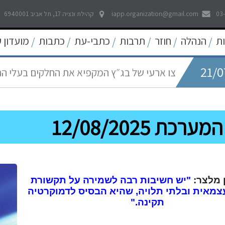
03
iapp.organization@gmail.com
קהילת ונציה 17, תל אביב 6940001
21/0
לאפשר דיווח פתוח וחופשי לכל אמצעי התקשו
ת
הנהלה
חוזר
תרבות
כתבי-עת
כתבות
מועדון 
/
/
/
/
/
/
21/0
צו ארעי של בג״ץ המקפיא את החלקים בעלי ה
05/0
החדש
עוד קו אדום נחצה - פגיעה באולפני חדשות ערוץ 
רכת 12/08/2025
22/0
פסיקה היסטורית של בית המשפט העליון להרחב
09/0
שאגת הארי - המלחמה על הפיצויים לעצמאים
ן מלצר:
"יש חשיבות רבה לשמירה על תקשורת
צמאית ובלתי תלויה, שהיא הבסיס לדמוקרטיה
תקינה."