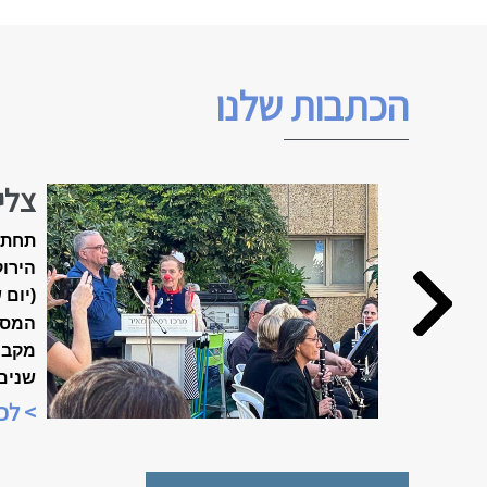
הכתבות שלנו
צלי
האביב ה
תחת 
הירוק
(יום 
המסו
שנים
מיוח
> לכ
"שבוע