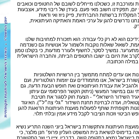
ומורכבת זו, כשכולנו מייחלים לשובם של החטופים וכואבים
יום, תפקידנו חשוב מאי פעם. בעידן של ריבוי מידע, אצבעות
 המקלדת ברשתות החברתיות, פייק ניוז ואי ודאות
חנו נדרשים להגן על ערכי האמת והאתיקה העיתונאית,
ק.
ידיכם הוא לא רק כלי עבודה: הוא תזכורת למחויבות שלנו
מת, לשאול שאלות נוקבות ולשמור על אנושיות גם כשנדמה
תערער. נמשיך לסקר, לחשוף ולעורר מודעות, כי בקולנו טמון
לקרב את היום בו ישובו החטופים הביתה, והחברה הישראלית
במילה הכתובה.
ות אנו עדים למתח מתמשך בין הרשויות השלטוניות
רת בישראל, אנו מתמודדים עם יוזמות רגולטוריות, ועם
 ולהגביל את עבודת העיתונאים ואת חופש הבעת הדעה, גם
י וגם במישור המעשי (ניתוק הקשר הפרסומי עם עיתון
יד השידור הישראלי״ - הצעת חוק לסגור את חטיבת
ואליה, ועדה לבחינת תחנת השידור ״גלי צה״ל״). האיגוד
ונות תקופתית שותף לפעולות מועצת העיתונות הדואגת להגן
פש הביטוי וזכות הציבור לקבל מידע אמין ובלתי תלוי.
ועצת העיתונות והתקשורת בישראל ביוני השנה התריע נשיא
ה בדימוס לנשיאת בית המשפט העליון פרופ׳ חנן מלצר, כי
ת בישראל נמצא בתקופה קשה. בדבריו, ציין כי שר התקשורת