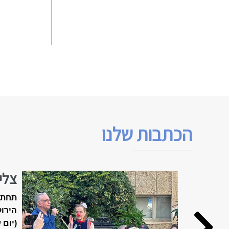
הכתבות שלנו
צלי
האביב ה
תחת 
הירוק
(יום 