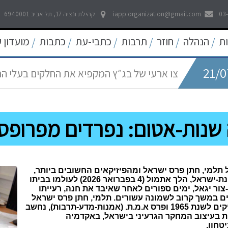
03
iapp.organization@gmail.com
קהילת ונציה 17, תל אביב 6940001
21/0
לאפשר דיווח פתוח וחופשי לכל אמצעי התקשו
ת
הנהלה
חוזר
תרבות
כתבי-עת
כתבות
מועדון 
/
/
/
/
/
/
21/0
צו ארעי של בג״ץ המקפיא את החלקים בעלי ה
05/0
החדש
עוד קו אדום נחצה - פגיעה באולפני חדשות ערוץ 
22/0
פסיקה היסטורית של בית המשפט העליון להרחב
שנות-אטום: נפרדים מפרופסו
09/0
שאגת הארי - המלחמה על הפיצויים לעצמאים
 תלמי, חתן פרס ישראל ומהפיזיקאים החשובים ביותר,
שצמחו במדינת-ישראל, הלך אתמול (4 בפברואר 2026) לעולמו בביתו
צור יגאל, ימים ספורים לאחר שאיבד את חנה, רעייתו
ים במשך קרוב לשמונה עשורים. תלמי, חתן פרס ישראל
למדעים מדויקים לשנת 1965 ופרס א.מ.ת. (אמנות-מדע-תרבות), נחשב
ת בעיצוב המחקר הגרעיני בישראל, באקדמיה
טחון.