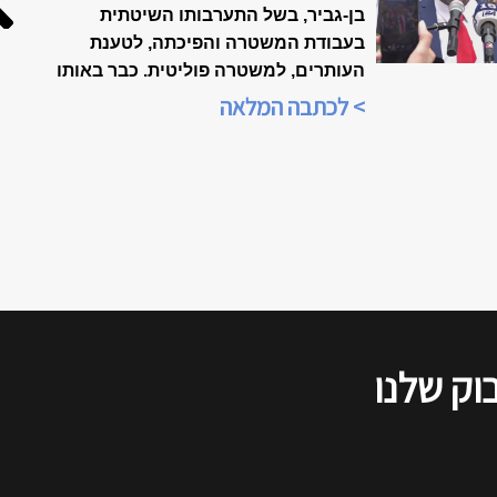
בן-גביר, בשל התערבותו השיטתית
בעבודת המשטרה והפיכתה, לטענת
העותרים, למשטרה פוליטית. כבר באותו
הערב, בשעה 21:00, הייתה התכנסות
> לכתבה המלאה
ברשתות החברתיות, ביוזמת הארגון
"אופטימיות זו עמדה פוליטית", כדי
לנתח את אשר אירע בבית-המשפט.
הדיון שודר בשידור חי ברשתות
החברתיות, ולהלן סיכום של דברי כל
הדוברים, כפי שנשמעו בזום.
וק שלנו