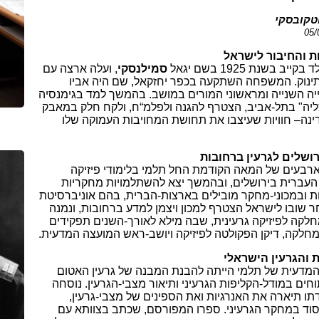
טקובסקי
05/
ת והחיבור לישראל
 בקייב בשנת 1925 בשם יגאל
סמילנסקי
, ועלה ארצה עם
 תינוק. המשפחה השתקעה בכפר יחזקאל, שם היה אביו
יה השנייה ומראשוני המורים במושב. בהמשך למד בגימנסיה
יה" בתל-אביב, הצטרף להגנה ולפלמ“ח, ולקח חלק במאבק
ינה
–
חוויות שעיצבו את תחושת המחויבות העמוקה שלו
ושלים לגרעין ברחובות
רבעים של המאה הקודמת החל תלמי בלימודי פיזיקה
העברית בירושלים, ובהמשך יצא להשתלמויות מחקריות
ת ובמכוני-מחקר מובילים בארצות-הברית, בהם אוניברסיטת
ר שובו לישראל הצטרף למכון ויצמן למדע ברחובות, ונמנה
חלקה לפיזיקה גרעינית, שבה מילא לאורך-השנים תפקידים
מחלקה, דיקן הפקולטה לפיזיקה ויושב-ראש המועצה המדעית.
 והגרעין הישראלי
המדעית של תלמי הייתה להבנת המבנה של גרעין האטום
ים במודל-הקליפות הגרעיני ותיאור מצבי-הגרעין. נוסחה
ו תיארה את האנרגיות ואת הספינים של מצבי-גרעין,
יסוד במחקר הגרעיני. ספרו המפורסם, שכתב בצוותא עם