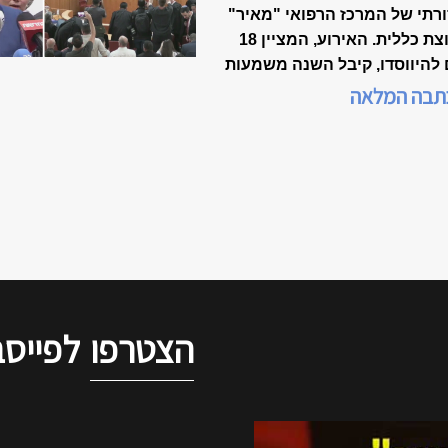
רתי של המרכז הרפואי "מאיר"
מקבוצת כללית. האירוע, המציין 18
 להיווסדו, קיבל השנה משמעות
דת, כשנכלל לראשונה במסגרת
תבה המלאה
 המצוינות הישראלית".
הצטרפו
לפייסב