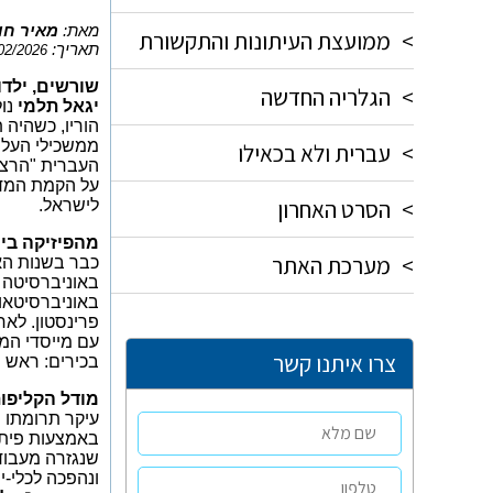
מאת:
מאיר חו
>
ממועצת העיתונות והתקשורת
תאריך:
02/2026
שורשים, ילדו
>
הגלריה החדשה
יגאל תלמי
נולד
הוריו, כשהיה
ממשכילי העלי
>
עברית ולא בכאילו
העברית "הרצל
על הקמת המד
>
הסרט האחרון
לישראל.
מהפיזיקה ביר
>
מערכת האתר
כבר בשנות הא
באוניברסיטה 
באוניברסיטאו
פרינסטון. לאח
עם מייסדי המ
צרו איתנו קשר
בכירים: ראש 
מודל הקליפות
עיקר תרומתו 
באמצעות פיתוח
שנגזרה מעבודת
ונהפכה לכלי-