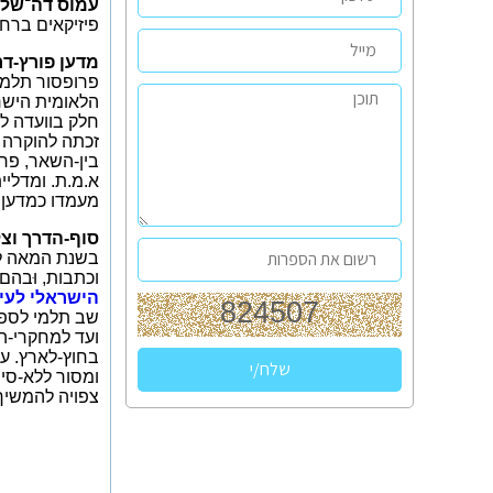
עמוס דה־שלי
פיזיקאים ברחב
מדען פורץ-דר
פרופסור תלמי
הלאומית הישר
חלק בוועדה לא
זכתה להוקרה 
בין-השאר, פרס
א.מ.ת. ומדליי
מעמדו כמדען 
סוף-הדרך וצל
בשנת המאה לח
וכתבות, וּבהם
הישראלי לעי
שב תלמי לספר
ועד למחקרי-ה
בחוץ-לארץ. עמ
ומסור ללא-סי
צפויה להמשיך 