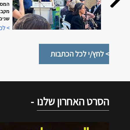
המסו
שנים
מיוח
> לכ
"שבוע
> לחץ/י לכל הכתבות
הסרט האחרון שלנו
-