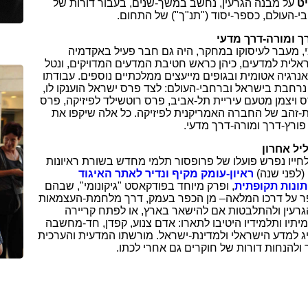
ט
על מבנה הגרעין, נחשב במשך-שנים, בעבור דורות של
י-העולם, כספר-יסוד ("תנ"ך") של התחום.​
ך ומורה-דרך מדעי
, מעבר לעיסוקו במחקר, היה גם חבר פעיל באקדמיה
אלית למדעים, כיהן כראש חטיבת המדעים המדויקים, ונטל
נרגיה אטומית ובגופים מייעצים ממלכתיים נוספים. עבודתו
נרחבת בישראל וברחבי-העולם: לצד פרס ישראל הוענקו לו,
 ויצמן מטעם עיריית תל-אביב, פרס רוטשילד לפיזיקה, פרס
ת-זהב של החברה האמריקנית לפיזיקה. כל אלה שיקפו את
פורץ-דרך ומורה-דרך מדעי.
יל אחרון
ייו נפרש פועלו של פרופסור תלמי מחדש בשורת ראיונות
 (לפני שנה)
ראיון-עומק מקיף ונדיר לאתר האיגוד
תונות תקופתית
, ופרק מיוחד בפודקאסט "גיקונומי", שבהם
 על דרכו המלאה
–
מן הכפר בעמק, דרך מלחמת-העצמאות
גרעין ולהתלבטות אם להישאר בארץ, או לפתח קריירה
יתיו ותלמידיו היטיבו לתארו: אדם צנוע, קפדן, חד-מחשבה
יג למדע הישראלי ולמדינת-ישראל. מורשתו המדעית והערכית
ולהנחות דורות של חוקרים גם אחרי לכתו.