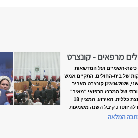
לים מרפאים - קונצרט
-18 של ״מאיר״
כיפת-השמיים ועל המדשאות
ות של בית-החולים, התקיים אמש
שני,
) קונצרט האביב
27/04/2026
רתי של המרכז הרפואי "מאיר"
מקבוצת כללית. האירוע, המציין 18
 להיווסדו, קיבל השנה משמעות
דת, כשנכלל לראשונה במסגרת
תבה המלאה
 המצוינות הישראלית".