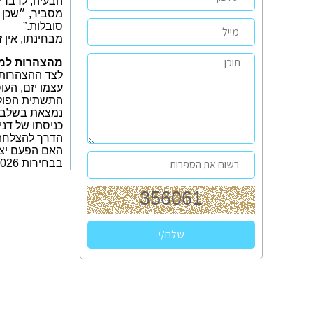
הבעיה, לדבריו
מסביר, ״שכן 
סובלות.”
מבחינתו, אין 
מהצהרות למ
לצד ההצהרות, 
עצמו יזם, הע
התשתית הפוליט
נמצאת בשלבי-
כניסתו של דני
הדרך להצלחה 
האם הפעם יצל
בבחירות 2026.