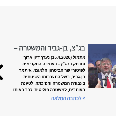
בג״צ, בן-גביר והמשטרה –
הולכים לפשרה?
אתמול (15.4.2026) נערך דיון ארוך
ומרתק בבג”ץ
–
בעתירה התקדימית
לפיטורי שר הביטחון הלאומי, איתמר
בן-גביר, בשל התערבותו השיטתית
בעבודת המשטרה והפיכתה, לטענת
העותרים, למשטרה פוליטית. כבר באותו
הערב, בשעה 21:00, הייתה התכנסות
> לכתבה המלאה
ברשתות החברתיות, ביוזמת הארגון
"אופטימיות זו עמדה פוליטית", כדי
לנתח את אשר אירע בבית-המשפט.