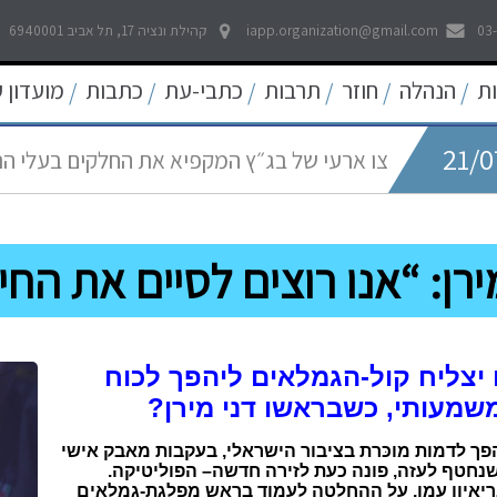
03
iapp.organization@gmail.com
קהילת ונציה 17, תל אביב 6940001
21/0
לאפשר דיווח פתוח וחופשי לכל אמצעי התקשו
ת
הנהלה
חוזר
תרבות
כתבי-עת
כתבות
מועדון 
/
/
/
/
/
/
21/0
צו ארעי של בג״ץ המקפיא את החלקים בעלי ה
05/0
החדש
עוד קו אדום נחצה - פגיעה באולפני חדשות ערוץ 
22/0
פסיקה היסטורית של בית המשפט העליון להרחב
ירן: “אנו רוצים לסיים את החי
09/0
שאגת הארי - המלחמה על הפיצויים לעצמאים
יצליח קול-הגמלאים ליהפך לכוח
שמעותי, כשבראשו דני מירן?
הפך לדמות מוכּרת בציבור הישראלי, בעקבות מאבק אישי
נחטף לעזה, פונה כעת לזירה חדשה– הפוליטיקה.
ריאיון עמו, על ההחלטה לעמוד בראש מפלגת-גמלאים