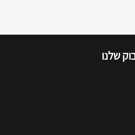
הדיון שודר בשידור חי ברשתות
החברתיות, ולהלן סיכום של דברי כל
הדוברים, כפי שנשמעו בזום.
וק שלנו