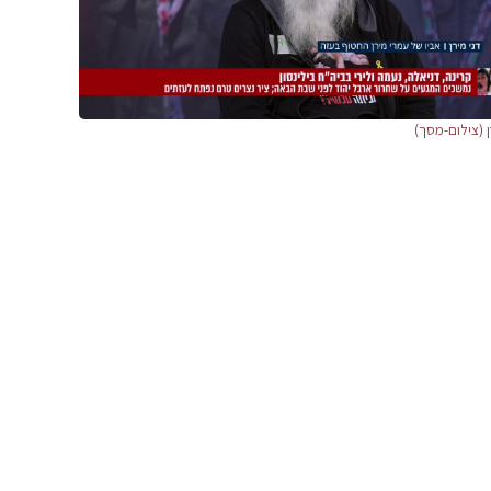
ן (צילום-מסך)