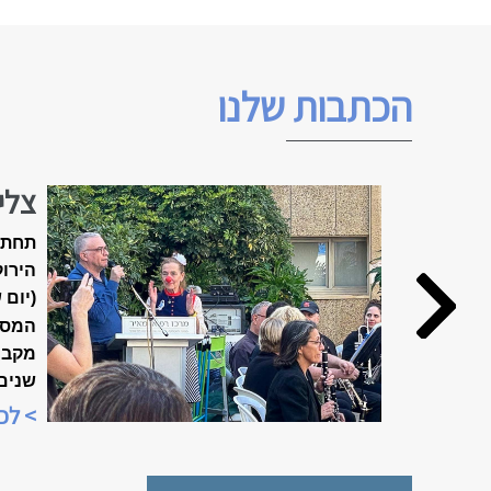
הכתבות שלנו
צלי
האביב ה
תחת 
הירוק
(יום 
המסו
שנים
מיוח
> לכ
"שבוע