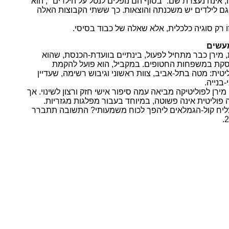
, אינה נעצרת שם. “בסוף הם נופלים לנטל על הילדים״, הוא
גם לילדים יש משכנתה והוצאות. כך ששתי הקבוצות האלה
זוֹ רק סוגיה כלכלית, אלא שאלה של כבוד בסיסי.
עשים
מירן כבר מתחיל לפעול, בינתיים בוועדת-הכנסת, שהוא
וסקת במשפחות החטופים. במקביל, הוא פועל להקמת
ית: מטה בתל-אביב, צוות ראשוני וגיבוש רשימה, שעדיין
בנייה.
 מירן לפוליטיקה מביאה עמה סיפור אישי חזק ורצון לשינוי. אך
פוליטית אינה פשוטה, במיוחד בעבור מפלגות מגזריות.
יח קול-הגמלאים ליהפך לכוח משמעותי? התשובה תתברר