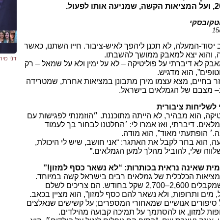
טקובסקי
ב יסוד-המעלה, לא תכנן ליהפך לאיש-ציבור. חייו השתנו, כאשר
ה, והוא יצא למאבק ממושך להשבתו.
דני מיר
ק לא דיברתי על פוליטיקה – לא על ימין ולא על שמאל – רק
ופים”, הוא מדגיש.
ר בחיים, מצא עצמו מירן מתבונן במציאות אחרת, שמטרידה
– מצבם של הגמלאים בישראל.
לשליחות ציבורית
יקה, הוא מבהיר, לא הייתה מתוכננת. ״הוזמנתי לפגישות עם
מלאים. דיברתי, ואז אמרו לי: ׳החלטנו לבחור בך לעמוד
׳ הופתעתי מאוד”, הוא מודה.
, הוא בחר לקבל את האתגר: “אני חושב, שיש לי היכולת,
לווה שלי, להוביל מהלך למען הגמלאים.”
מית שאינה נראית בכותרות: “לא נשאר כסף למזון!”
המציאות הכלכלית של גמלאים רבים בישראל קשה במיוחד.
“יש גמלאים, שמקבלים 2,600–2,700 שקל בחודש. הם צריכים לשלם
 מים ותרופות, ולא נשאר להם כסף למזון”, הוא מציין בכאב.
 סיפורים אנושיים שמאחורי המספרים; על קשישים שנאלצים
פות למזון, או להסתמך על תמיכה קבועה מהילדים.