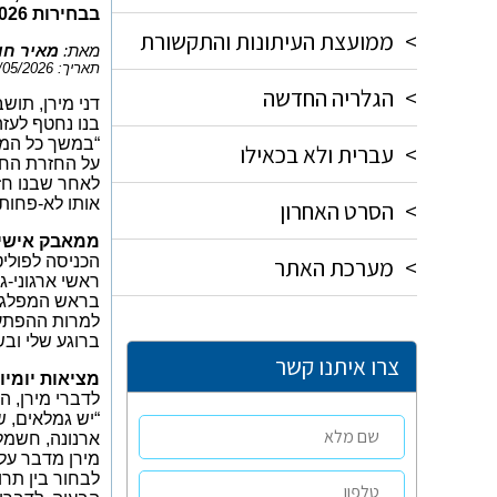
בבחירות 2026, ועל המציאות הקשה, שמניעה אותו לפעול.
>
ממועצת העיתונות והתקשורת
מאת:
מאיר חו
תאריך: 15/05/2026
>
הגלריה החדשה
דני מירן, תוש
בנו נחטף לעז
“במשך כל המאב
>
עברית ולא בכאילו
על החזרת החט
לאחר שבנו חז
אותו לא-פחות
>
הסרט האחרון
ממאבק אישי 
>
מערכת האתר
הכניסה לפוליט
ראשי ארגוני-ג
בראש המפלגה.
למרות ההפתעה
ברוגע שלי ובש
צרו איתנו קשר
מציאות יומיו
לדברי מירן, 
ארנונה, חשמל,
מירן מדבר על
לבחור בין תרו