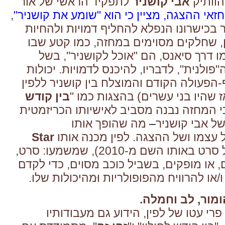
הוותיק
אבי קושניר
לתפקיד הראשי של אור
חזאי ההצגה, מציין כי הוא "שומע את קושניר"
,
 בכישרונו הנפלא להחליף דמויות ולהחיות
ן, שחלקים מסוימים במחזה, כמו קטע שבו
 דרך סיאנס, הם "אוכל לקושניר", בשל
פולנית", לדבריו, להיכנס לדמויות. יכולות
-הפעולה הקודם והמוצלח בין קושניר ללפין
 שהיו בני עשרים) בהצגות כמו "
בין קודש
כי המחזה נבנה מסביב לאישיותו הכריזמטית
של אבי קושניר
–
מה שהופך אותו
עצמו ושל ההצגה. לפין מכנה אותו
Star
(כשמו של סרט באותו השם מ-2010), שמשמעו: סרט,
 או מופקים, בשביל כוכב מסוים, כדי לקדם
או להרוויח מהפופולריות וּמהיכולות שלו.
מור, לב וחמלה.
י עטו של לפין, הידוע גם מעבודותיו