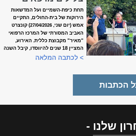
קונצרט האביב ה-18
תחת כיפת-השמיים ועל המדשאות
של ״מאיר״
הירוקות של בית-החולים, התקיים
אמש (יום שני,
) קונצרט
27/04/2026
האביב המסורתי של המרכז הרפואי
"מאיר" מקבוצת כללית. האירוע,
המציין 18 שנים להיווסדו, קיבל השנה
משמעות מיוחדת, כשנכלל לראשונה
> לכתבה המלאה
במסגרת "שבוע המצוינות
הישראלית".
ל הכתבות
ון שלנו
-