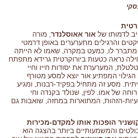
סקי
רטית
ב לדמותו של
אור אאוסלנדר
, מורה
קטים והרגילים מתערערים באופן דרמטי
מתברר לו, כמעט במקרה, שאמו לא הייתה
ילה נראה כטעות ביורוקרטית גרידא מתפתח
טלת, המערערת את יסודות חייו וחיי
גילוי המפתיע
אור
יוצא למסע מטורף
תית. מסע זה מתחיל בפקיד-רבנות, ומגיע
וחה של אמו. לפין, שנולד בקנדה וחי
יות-הזהות, המתוארות במחזה, שואבות גם
קושניר הופכות אותו למקדם-מכירות
לטים והמשמעותיים ביותר בהצגה הוא