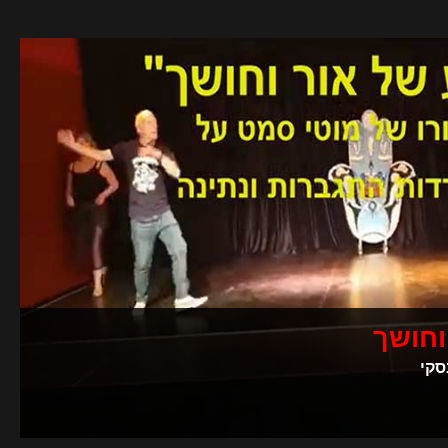
וחושך
סקי