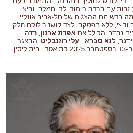
, "בין קודש לחולין" ו"
זהו זה
", מתמודדת עם
 זהות
עם הרבה הומור, לב וחמלה
, והיא
 ברשימת ההצגות של תל-אביב אונליין.
חצי, ללא הפסקה. לצד קושניר לוקח חלק
ם נהדר, הכולל את
אפרת ארנון
,
רדה
ידנר
,
לנא סברא
ו
יעלי רוזנבליט
.
ההצגה
 ליסין
.