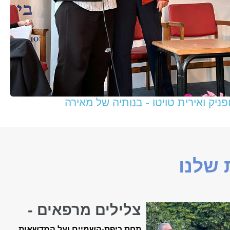
ניק ואירית טויטו - בנותיה של מאירה
שלנו
צלילים מרפאים -
קונצרט האביב ה-18
תחת כיפת-השמיים ועל המדשאות