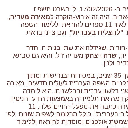
ים
ב- 17/02/2026, ל' בשבט תשפ"ו,
אביב.
היה זה אירוע-הוקרה ל
מאירה מעדיה,
שכתבה ושהוציאה לאור 11 ספרים להוראת וללימוד השפה
:
"להצליח בעברית"
,
וגם ציינו בו את
הורית, שגידלה את שתי בנותיה,
הדר
יה,
שרה
ו
יצחק
מעדיה ז"ל, והיא גם סבתא
ם ולנין.
חישות
ומתוך
ניית השפה העברית לעולים חדשים. מאירה
ני בלשון עברית ובבלשנות. היא לימדה
קידמה את תלמידיה באמצעות הידע והניסיון
המקצועי שלה. מאירה כתבה את מפעל-החיים שלה, 11
ח בעברית", כולל תרגומם לשפות שונות, לפי
משת אולפנים ומוסדות להוראה וללימוד