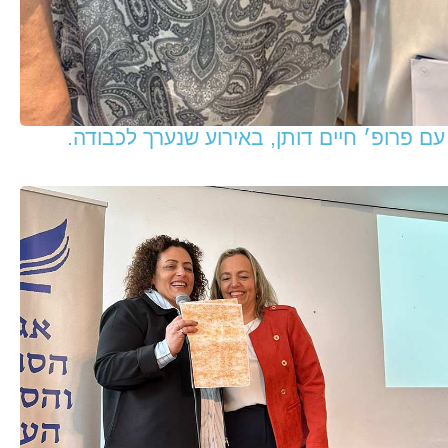
ם פרופ׳ חיים דותן, באירוע שנערך לכבודה.