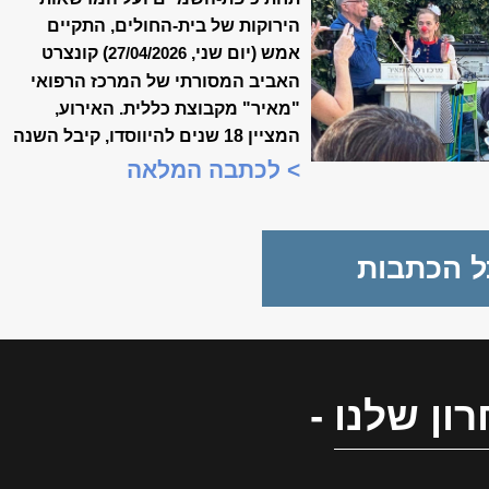
של ״מאיר״
הירוקות של בית-החולים, התקיים
אמש (יום שני,
) קונצרט
27/04/2026
האביב המסורתי של המרכז הרפואי
"מאיר" מקבוצת כללית. האירוע,
המציין 18 שנים להיווסדו, קיבל השנה
משמעות מיוחדת, כשנכלל לראשונה
> לכתבה המלאה
במסגרת "שבוע המצוינות
הישראלית".
ל הכתבות
ון שלנו
-