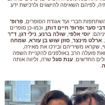
יה, לפיהם השאיפה להישגים ולרכישת ידע
שתתפות חברי ועד אגודת הסופרים,
פרופ'
דבי סער
ו
פרופ' חיים דותן
, וכמו-כן סופרים
ניהם:
יוסי אלפי
,
שולה ברנע
,
נילי דגן
,
ד"ר
,
ארלט מינצר
,
סוזן שוש בן עזרא
,
שמחה
י
, שקראו משיריהם ובירכו את מאירה,
ואת פועלה הרב באולפנים להקניית השפה
לים החדשים.
ענת סגל
שרה, וליווה אותה
ה
.