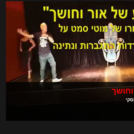
וחושך
סקי