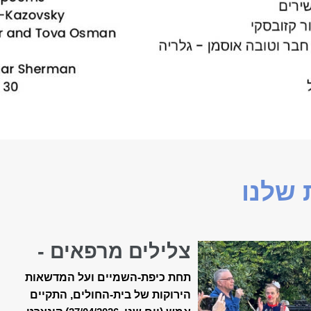
שלנו
צלילים מרפאים -
קונצרט האביב ה-18
תחת כיפת-השמיים ועל המדשאות
של ״מאיר״
הירוקות של בית-החולים, התקיים