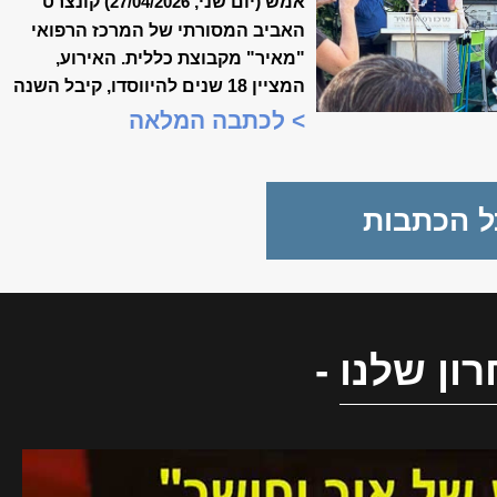
אמש (יום שני,
) קונצרט
27/04/2026
האביב המסורתי של המרכז הרפואי
"מאיר" מקבוצת כללית. האירוע,
המציין 18 שנים להיווסדו, קיבל השנה
משמעות מיוחדת, כשנכלל לראשונה
> לכתבה המלאה
במסגרת "שבוע המצוינות
הישראלית".
ל הכתבות
ון שלנו
-