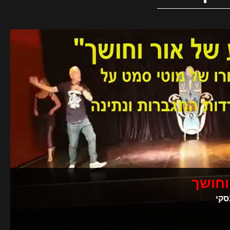
וחושך
סקי