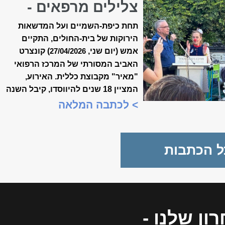
צלילים מרפאים -
קונצרט האביב ה-18
תחת כיפת-השמיים ועל המדשאות
של ״מאיר״
הירוקות של בית-החולים, התקיים
אמש (יום שני,
) קונצרט
27/04/2026
האביב המסורתי של המרכז הרפואי
"מאיר" מקבוצת כללית. האירוע,
המציין 18 שנים להיווסדו, קיבל השנה
משמעות מיוחדת, כשנכלל לראשונה
> לכתבה המלאה
במסגרת "שבוע המצוינות
הישראלית".
ל הכתבות
ון שלנו
-