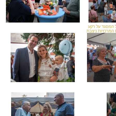
ל המסגד על רקע
המרכזיות ניצבת
ם.