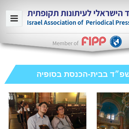
פ״ד בבית-הכנסת בסופיה