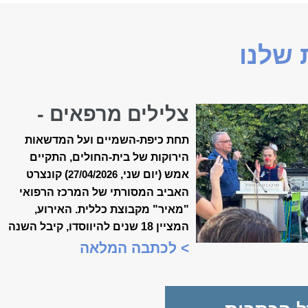
שלנו
צלילים מרפאים -
קונצרט האביב ה-18
תחת כיפת-השמיים ועל המדשאות
של ״מאיר״
הירוקות של בית-החולים, התקיים
אמש (יום שני,
) קונצרט
27/04/2026
האביב המסורתי של המרכז הרפואי
"מאיר" מקבוצת כללית. האירוע,
המציין 18 שנים להיווסדו, קיבל השנה
משמעות מיוחדת, כשנכלל לראשונה
> לכתבה המלאה
במסגרת "שבוע המצוינות
הישראלית".