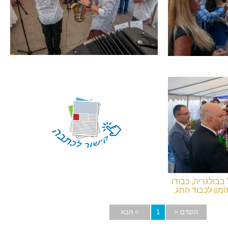
בולגריה, כבודו
המון לכבוד החג.
הקודם <
1
> הבא