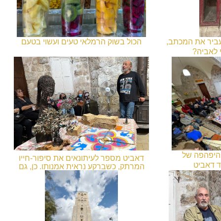
עביר את המכתב,
הכול בשוק הרמלאי טעים ועשוי בטעם
 לאביה?
והיפהפה של
דאביט מספר לעיתונאים את סיפור-חייו
ד דאביט
המרתק, כשברקע נראית אמנותו. כן, גם
עצי-הזית הקטנים (והיקרים!) מברזל...