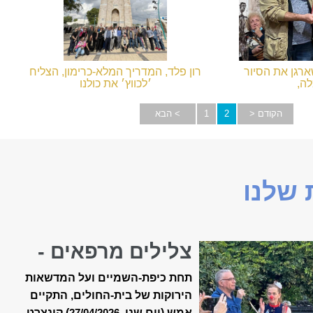
ארגן את הסיור
רון פלד, המדריך המלא-כרימון, הצליח
ה,
׳לכווץ׳ את כולנו
שנה של האיגוד.
ולדחוס אותנו לצילום קבוצתי לפני המגדל
הלבן....
הקודם <
2
1
> הבא
שלנו
צלילים מרפאים -
קונצרט האביב ה-18
תחת כיפת-השמיים ועל המדשאות
של ״מאיר״
הירוקות של בית-החולים, התקיים
אמש (יום שני,
) קונצרט