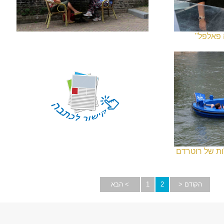
 פאלפל"
ת של רוטרדם
הקודם <
2
1
> הבא