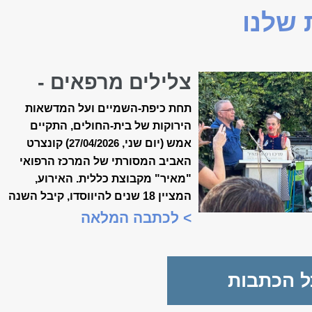
שלנו
צלילים מרפאים -
קונצרט האביב ה-18
תחת כיפת-השמיים ועל המדשאות
של ״מאיר״
הירוקות של בית-החולים, התקיים
אמש (יום שני,
) קונצרט
27/04/2026
האביב המסורתי של המרכז הרפואי
"מאיר" מקבוצת כללית. האירוע,
המציין 18 שנים להיווסדו, קיבל השנה
משמעות מיוחדת, כשנכלל לראשונה
> לכתבה המלאה
במסגרת "שבוע המצוינות
הישראלית".
ל הכתבות