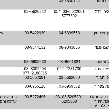
 בורשטיין
03-5600122
וליה ורדל
03−5622061
054-
03−5620212
5777302
ך ויניקמין
04-6399558
03-5422930
עית
שם עזגד
08-9343856
08-9344132
הה לוטן
08−6601624
08−6603633
אור עמר
052−7281730
08−8302594
077−2188815
לי תבור
03-5662080
03-5662081
נת צפריר
03-6959352
03-6956116
 בטש-מנהלת
03-5205801
03-
03-5272496
כתב עת מק
ת היו"ר
5205808
עריכה והפ
 פלד - עורך