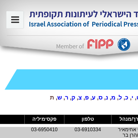
,
י
,
כ
,
ל
,
מ
,
נ
,
ס
,
ע
,
פ
,
צ
,
ק
,
ר
,
ש
, ת
רך/מנהל
טלפון
פקסימיליה
י אחימאיר
03-6910334
03-6950410
הרן בר