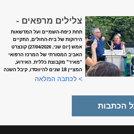
צלילים מרפאים -
קונצרט האביב ה-18
תחת כיפת-השמיים ועל המדשאות
של ״מאיר״
הירוקות של בית-החולים, התקיים
אמש (יום שני,
) קונצרט
27/04/2026
האביב המסורתי של המרכז הרפואי
"מאיר" מקבוצת כללית. האירוע,
המציין 18 שנים להיווסדו, קיבל השנה
משמעות מיוחדת, כשנכלל לראשונה
> לכתבה המלאה
במסגרת "שבוע המצוינות
הישראלית".
ל הכתבות