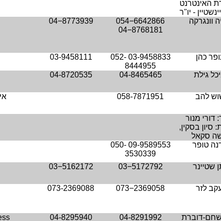
ת האינטרנט
ינשטיין - יו"ר
ה וונגרקה
054−6642866
04−8773939
04−8768181
ופר כהן
03-9458833
052-
03-9458111
8444955
כל גילת
04-8465465
04-8720535
וש להב
058-7871951
אי
 דורי מנור
 סיון בסקין,
ה סקאל
נה טופר
09-9589553
050-
3530339
ן שטיינר
03−5172792
03−5162172
עקב לזר
073−2369058
073-2369088
 שחם-דוברת
04-8291992
04-8295940
ess