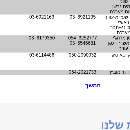
טכני
ית גרשן -
זת מערכת
שפירא-עורך
03−6921195
03-6921163
ראשי/
צוונג−חבר
ערכת
ן מרהג'י
054−3252777
03−6179350
אשרי − סגן
03−5546681
עורך
י טאוסיג
050-2090032
03-6114486
 חיימוביץ
054-2021733
המשך
שלנו