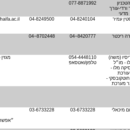
טכניון
077-8871992
 ורדי-עורך
מדעי
טין עמיר
04-8240104
04-8249500
aifa.ac.il
ה ריכטר
04−8420777
04−8702448
יסיו (משה)
054-4448110
מגזין 
ו - מו״ל
טלפון/ואטסאפ
יקה מלו -
עורכת
חוטקובסקי -
 מערכת
ם מיכאלי
03-6733228
03-6733228
״אפשר״ 