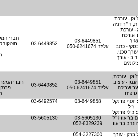
׳זק - עורכת
, ד״ר דניה
- עורכת
ועורכת
חברי המער
איר
03-6449851
03-6449852
חוטקובסקי
סקי - כתב
עליזה 050-6241674
ורך טכני,
m
ידוב - עורך
ילומים
׳זק - עורכת,
וזנמן - עיצוב
03-6449851
חברי המערכת:
03-6449852
ר ועריכה
עליזה 050-6241674
פרנקל,
גרפית
m
 יוסף פרנקל
03-6449858
03-6492574
ז"ל
 בילי פרנקל
בר עוז ז״ל
03-5605130
03-5605130
הונדב בר עוז
052-8329239
 ברק - עורך
054-3227300