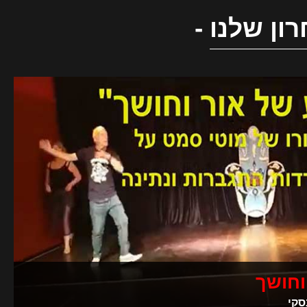
ון שלנו
-
וחושך
סקי