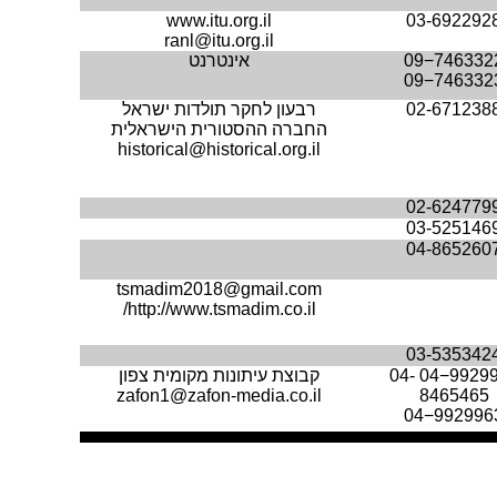
www.itu.org.il
03-692292
ranl@itu.org.il
09−746332
אינטרנט
09−746332
02-671238
רבעון לחקר תולדות ישראל
החברה ההסטורית הישראלית
historical@historical.org.il
02-624779
03-525146
04-865260
tsmadim2018@gmail.com
/
http://www.tsmadim.co.il
03-535342
04−9929
04-
קבוצת עיתונות מקומית צפון
zafon1@zafon-media.co.il
8465465
04−992996