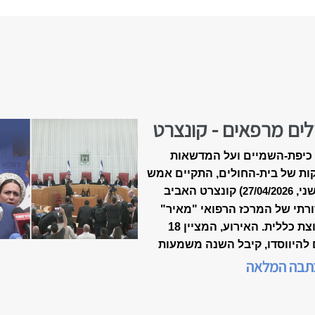
לים מרפאים - קונצרט
-18 של ״מאיר״
כיפת-השמיים ועל המדשאות
ות של בית-החולים, התקיים אמש
שני,
) קונצרט האביב
27/04/2026
רתי של המרכז הרפואי "מאיר"
מקבוצת כללית. האירוע, המציין 18
 להיווסדו, קיבל השנה משמעות
דת, כשנכלל לראשונה במסגרת
תבה המלאה
 המצוינות הישראלית".