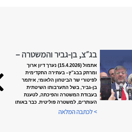
בג״צ, בן-גביר והמשטרה –
הולכים לפשרה?
אתמול (15.4.2026) נערך דיון ארוך
ומרתק בבג”ץ
–
בעתירה התקדימית
לפיטורי שר הביטחון הלאומי, איתמר
בן-גביר, בשל התערבותו השיטתית
בעבודת המשטרה והפיכתה, לטענת
העותרים, למשטרה פוליטית. כבר באותו
הערב, בשעה 21:00, הייתה התכנסות
> לכתבה המלאה
ברשתות החברתיות, ביוזמת הארגון
"אופטימיות זו עמדה פוליטית", כדי
לנתח את אשר אירע בבית-המשפט.