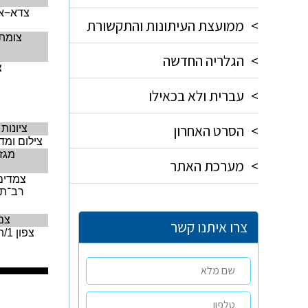
צדא−א
>
ממועצת העיתונות והתקשורת
צומת 
>
הגלריה החדשה
צ
>
עברית ולא בכאילו
>
הסרט האחרון
ציונות
צילום ומד
מגזי
>
מערכת האתר
צמדים
רב־תר
צמ
צרו איתנו קשר
צפון
1
/ה