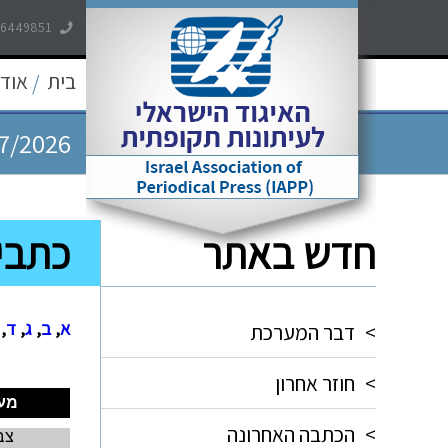
-6449851
7/2026
בית
אודו
/
7/2026
7/2026
5/2026
חדש באתר
כתבי-
5/2026
א
,
ב
,
ג
,
ד
,
>
דבר המערכת
>
חוזר אחרון
מע
>
הכתבה האחרונה
צב