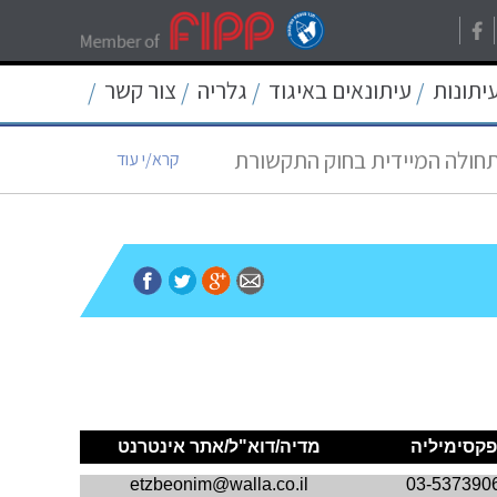
רת בישראל
קרא/י עוד
עיתונות
עיתונאים באיגוד
גלריה
צור קשר
/
/
/
/
תחולה המיידית בחוק התקשורת
קרא/י עוד
12
קרא/י עוד
ת החיסיון העיתונאי
קרא/י עוד
קרא/י עוד
פקסימיליה
מדיה/דוא"ל/אתר אינטרנט
etzbeonim@walla.co.il
03-537390