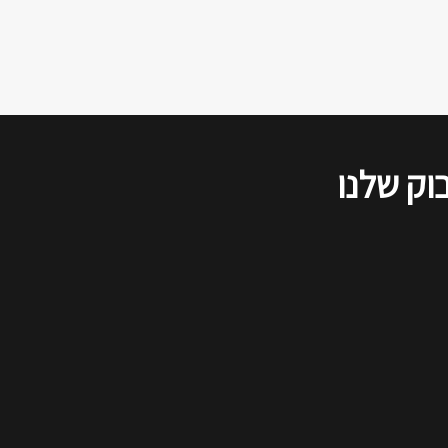
הדיון שודר בשידור חי ברשתות
החברתיות, ולהלן סיכום של דברי כל
הדוברים, כפי שנשמעו בזום.
וק שלנו