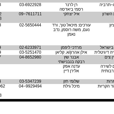
−תרביה
רן לרנר
03-6922928
8
רסמי ביאדסה
השרון
איל יצחקי
09−7611711
2
3
יון
עורכים: מיכאל טוך, ורד
02-5650444
8
נעם, משה רוסמן, נדב
נאמן
 בישראל
מרדכי ליפמן
02-6233971
9
יה דיגיטלית
אילן אהרון/א. קליאן
03-5251470
9
ן צים
אבנר שץ
04-8652980
7
רבקה בנבנישתי
 לשירה
עדנה אפק
בותית
אלירן דיין
רות
שלומי חזן
03-5347239
4
ד הקריות
מיכל גילת
04−9929494
962
3