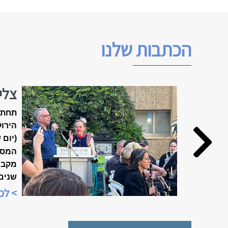
הכתבות שלנו
צלי
האביב ה
תחת 
הירוק
(יום 
המסו
שנים
מיוח
> לכ
"שבוע