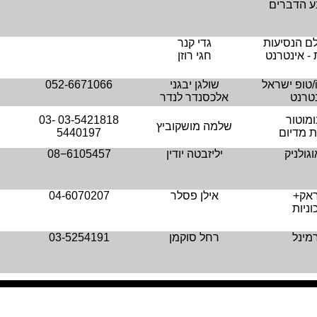
ע הדברים
ם הנסיעות
גדי קנר
 - אינטרנט
חגי רוזן
/טופ ישראל
שולגן יבגני
052-6671066
טרנט
אלכסנדר לנדר
ומוטור
03-5421818
03-
שלמה מושקוביץ
 מדיום
5440197
גולניק
יליזבטה יודין
08−6105457
אק+
אילן פסלר
04-6070207
וניות
מינל
רחל סוקמן
03-5254191