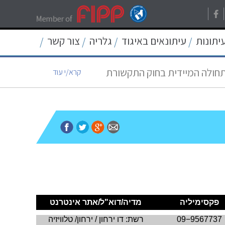
עיתונות
עיתונאים באיגוד
גלריה
צור קשר
/
/
/
/
רת בישראל
קרא/י עוד
תחולה המיידית בחוק התקשורת
קרא/י עוד
12
קרא/י עוד
ת החיסיון העיתונאי
קרא/י עוד
קרא/י עוד
פקסימיליה
מדיה/דוא"ל/אתר אינטרנט
09−9567737
רשת: דו ירחון / ירחון/ טלוויזיה