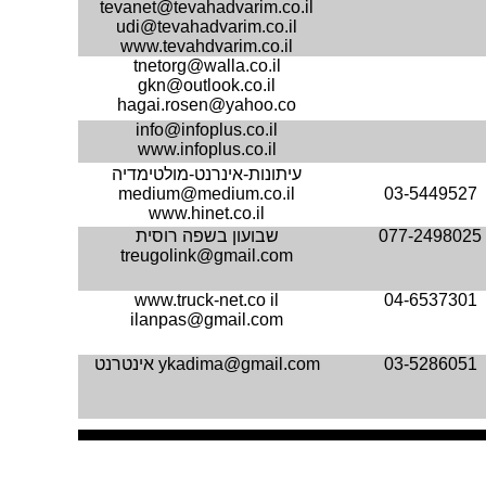
tevanet@tevahadvarim.co.il
udi@tevahadvarim.co.il
www.tevahdvarim.co.il
tnetorg@walla.co.il
gkn@outlook.co.il
hagai.rosen@yahoo.co
info@infoplus.co.il
www.infoplus.co.il
עיתונות-אינרנט-מולטימדיה
medium@medium.co.il
03-5449527
www.hinet.co.il
077-2498025
שבועון בשפה רוסית
treugolink@gmail.com
www.truck-net.co il
04-6537301
ilanpas@gmail.com
03-5286051
ykadima@gmail.com
אינטרנט