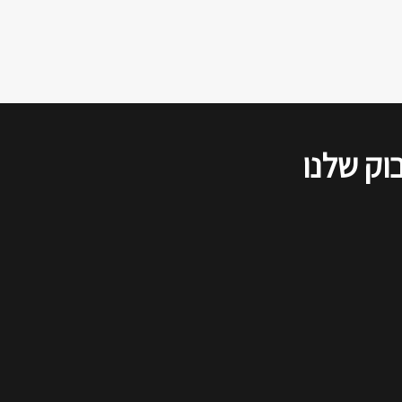
הדיון שודר בשידור חי ברשתות
החברתיות, ולהלן סיכום של דברי כל
הדוברים, כפי שנשמעו בזום.
וק שלנו