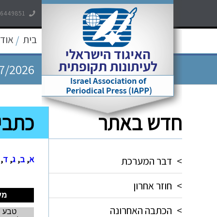
-6449851
7/2026
בית
אודו
/
7/2026
7/2026
חדש באתר
כתבי
5/2026
5/2026
א
,
ב
,
ג
,
ד
,
>
דבר המערכת
.
.
>
חוזר אחרון
מע
>
הכתבה האחרונה
טבע ה