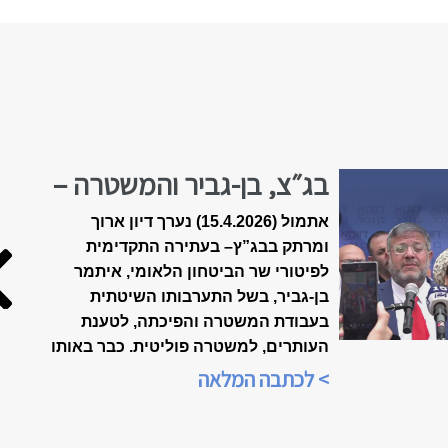
בג״צ, בן-גביר והמשטרה –
הולכים לפשרה?
אתמול (15.4.2026) נערך דיון ארוך
ומרתק בבג”ץ
–
בעתירה התקדימית
לפיטורי שר הביטחון הלאומי, איתמר
בן-גביר, בשל התערבותו השיטתית
בעבודת המשטרה והפיכתה, לטענת
העותרים, למשטרה פוליטית. כבר באותו
הערב, בשעה 21:00, הייתה התכנסות
> לכתבה המלאה
ברשתות החברתיות, ביוזמת הארגון
"אופטימיות זו עמדה פוליטית", כדי
לנתח את אשר אירע בבית-המשפט.