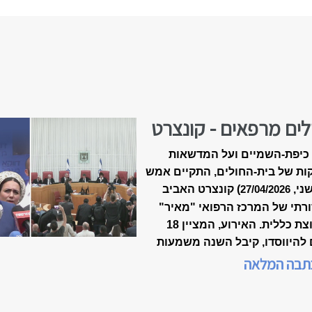
לים מרפאים - קונצרט
-18 של ״מאיר״
כיפת-השמיים ועל המדשאות
ות של בית-החולים, התקיים אמש
שני,
) קונצרט האביב
27/04/2026
רתי של המרכז הרפואי "מאיר"
מקבוצת כללית. האירוע, המציין 18
 להיווסדו, קיבל השנה משמעות
דת, כשנכלל לראשונה במסגרת
תבה המלאה
 המצוינות הישראלית".