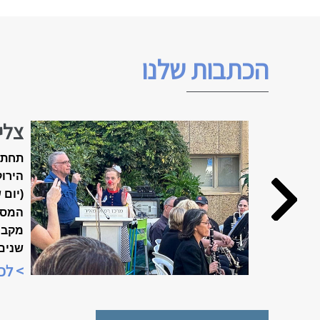
הכתבות שלנו
צלי
האביב ה
תחת 
הירוק
(יום 
המסו
שנים
מיוח
> לכ
"שבוע