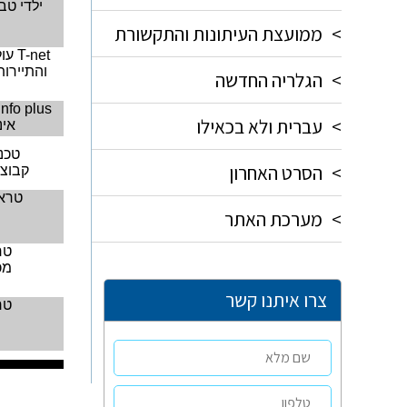
ילדי טב
>
ממועצת העיתונות והתקשורת
T-net
עול
והתיירות
>
הגלריה החדשה
info plus
>
עברית ולא בכאילו
אינ
טכנ
>
הסרט האחרון
קבוצת
טראו
>
מערכת האתר
טר
מכ
צרו איתנו קשר
טר