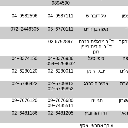
9894590
פון
גיל דובריש
04−9587111
04−9582596
י
משה בן חיים
03−6770111
072−2446305
מחקר
ד״ר מרגלית בז'רנו
02-6792897
ד״ר יהודית רייפן
רונן
פה
ציפי סגל
04−8376936
04−8374150
054−4299632
שלים
יובל היימן
02−6230011
02−6230120
שרת
אמיר הוכברג
02−5709813
02−5796422
02−5795852
שרון
חגי ירון
09−7676680
09−7676120
09−7435511
ראל
דויד הורוביץ
02−6481205
02−6481186
עורך אחראי: אסף