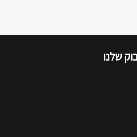
הדיון שודר בשידור חי ברשתות
החברתיות, ולהלן סיכום של דברי כל
הדוברים, כפי שנשמעו בזום.
וק שלנו