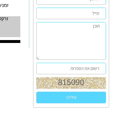
זמני
זרקל