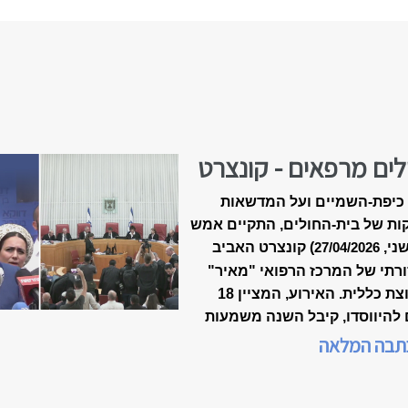
לים מרפאים - קונצרט
-18 של ״מאיר״
כיפת-השמיים ועל המדשאות
ות של בית-החולים, התקיים אמש
שני,
) קונצרט האביב
27/04/2026
רתי של המרכז הרפואי "מאיר"
מקבוצת כללית. האירוע, המציין 18
 להיווסדו, קיבל השנה משמעות
דת, כשנכלל לראשונה במסגרת
תבה המלאה
 המצוינות הישראלית".