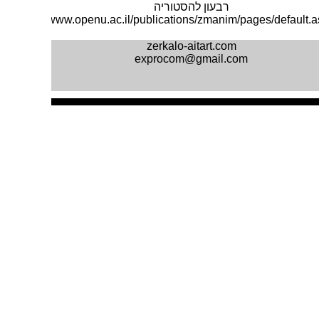
רבעון להסטוריה
www.openu.ac.il/publications/zmanim/pages/default.
zerkalo-aitart.com
exprocom@gmail.com