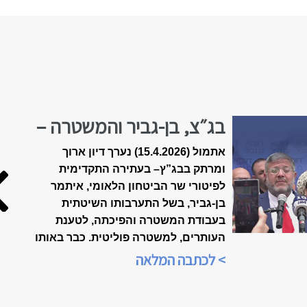
בג״צ, בן-גביר והמשטרה –
הולכים לפשרה?
אתמול (15.4.2026) נערך דיון ארוך
ומרתק בבג”ץ
–
בעתירה התקדימית
לפיטורי שר הביטחון הלאומי, איתמר
בן-גביר, בשל התערבותו השיטתית
בעבודת המשטרה והפיכתה, לטענת
העותרים, למשטרה פוליטית. כבר באותו
הערב, בשעה 21:00, הייתה התכנסות
> לכתבה המלאה
ברשתות החברתיות, ביוזמת הארגון
"אופטימיות זו עמדה פוליטית", כדי
לנתח את אשר אירע בבית-המשפט.