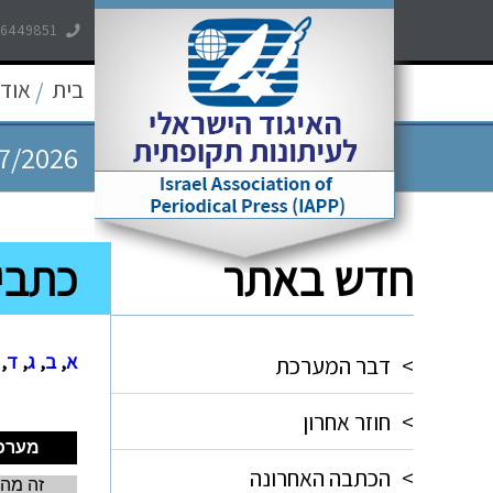
-6449851
7/2026
בית
אודו
/
7/2026
7/2026
חדש באתר
כתבי-
5/2026
5/2026
א
,
ב
,
ג
,
ד
,
>
דבר המערכת
.
.
>
חוזר אחרון
.
מערכ
>
הכתבה האחרונה
זה מה 