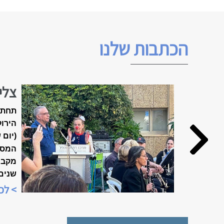
הכתבות שלנו
צלי
האביב ה
תחת 
הירוק
(יום 
המסו
שנים
מיוח
> לכ
"שבוע