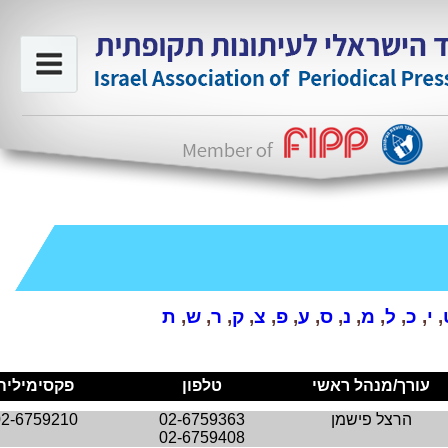
,
י
,
כ
,
ל
,
מ
,
נ
,
ס
,
ע
,
פ
,
צ
,
ק
,
ר
,
ש
,
ת
עורך/מנהל ראשי
טלפון
פקסימיליה
הרצל פישמן
02-6759363
02-6759210
02-
6759408