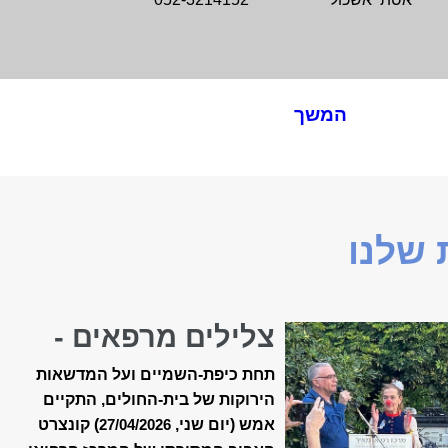
המשך
שלנו
צלילים מרפאים -
קונצרט האביב ה-18
תחת כיפת-השמיים ועל המדשאות
של ״מאיר״
הירוקות של בית-החולים, התקיים
אמש (יום שני,
) קונצרט
27/04/2026