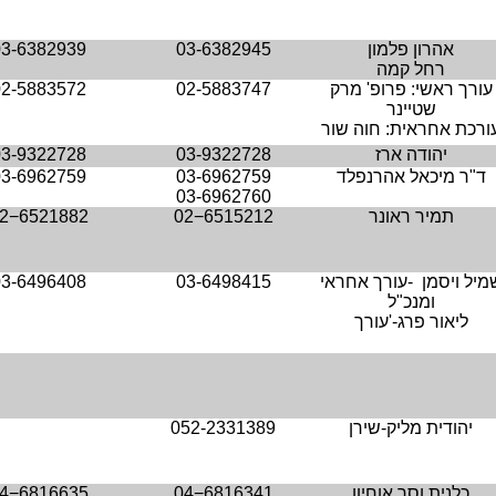
אהרון פלמון
03-6382945
03-6382939
רחל קמה
עורך ראשי: פרופ' מרק
02-5883747
02-5883572
שטיינר
ורכת אחראית: חוה שור
יהודה ארז
03-9322728
03-9322728
ד"ר מיכאל אהרנפלד
03-6962759
03-6962759
03-6962760
תמיר ראונר
02−6515212
2−6521882
מיל ויסמן
-
עורך אחראי
03-6498415
03-6496408
ומנכ
"
ל
ליאור פרג
'-
עורך
יהודית מליק-שירן
052-2331389
כלנית וסר אוחיון
04−6816341
4−6816635