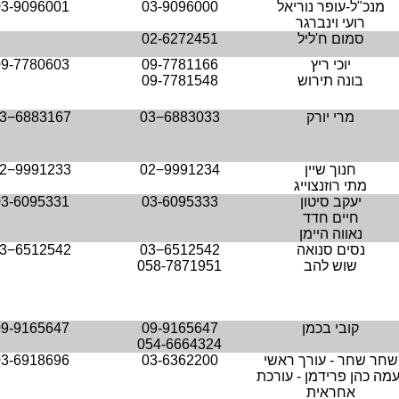
מנכ"ל-עופר נוריאל
03-9096000
03-9096001
רועי וינברגר
סמום ח'ליל
02-6272451
יוכי ריץ
09-7781166
09-7780603
בונה תירוש
09-7781548
מרי יורק
03−6883033
3−6883167
חנוך שיין
02−9991234
2−9991233
מתי רוזנצוייג
יעקב סיטון
03-6095333
03-6095331
חיים חדד
נאווה היימן
נסים סנואה
03−6512542
3−6512542
שוש להב
058-7871951
קובי בכמן
09-9165647
09-9165647
054-6664324
שחר שחר - עורך ראשי
03-6362200
03-6918696
עמה כהן פרידמן - עורכת
אחראית