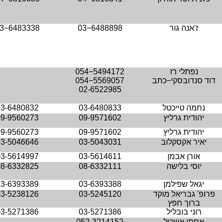
ז'אנה גור
03−6488898
3−6483338
נפתלי רז
054−5494172
דוד סנדובסקי−כתב
054−5569057
02-6522985
נחמה טייכטל
03-6480833
03-6480832
יהודית גרליץ
09-9571602
09-9560273
יהודית גרליץ
09-9571602
09-9560273
יאיר אקסקלוב
03-5043031
03-5046646
אורן אבמן
03-5614611
03-5614997
יוסי בלישה
08-6332111
08-6332825
יגאל שפילמן
03-6393388
03-6393389
פרופ' גבריאל מוקד
03-5245120
03-5238126
ברוך חפץ
רוני בובליל
03-5271386
03-5271386
אסתי אשכול
052-3214152