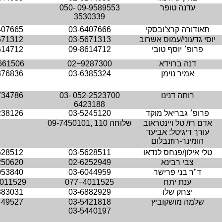
עדנה טופר
09-9589553
050-
3530339
תאודורה קרצ'ובסקי
03-6407666
407665
יוסי גדעוני/עמוס אשרוב
03-5671313
671312
פרופ׳ יוסף טובי
09-8614712
614712
דנה ברוידא
02−9287300
661506
אמיר נוימן
03-6385324
876836
רותה דנינו
052-2523700
03-
734786
6423188
פרופ׳ גבריאל מוקד
03-5245120
238126
אדם רז/ טל ויינטראוב
, שלוחה 110
09-7450101
עורך דיגיטל: אביעד
הומינר-רוזנבלום
טלי אילון/פנחס לנדאו
03-5628511
628512
צבי רבינא
02-6252949
250620
ד"ר בני פרישר
03-6044959
053840
ענת יתח
077−4011525
011529
יצחק שלו
03-6882929
883031
שלמה מושקוביץ
03-5421818
449527
03-5440197