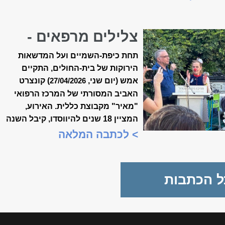
צלילים מרפאים -
קונצרט האביב ה-18
תחת כיפת-השמיים ועל המדשאות
של ״מאיר״
הירוקות של בית-החולים, התקיים
אמש (יום שני,
) קונצרט
27/04/2026
האביב המסורתי של המרכז הרפואי
"מאיר" מקבוצת כללית. האירוע,
המציין 18 שנים להיווסדו, קיבל השנה
משמעות מיוחדת, כשנכלל לראשונה
> לכתבה המלאה
במסגרת "שבוע המצוינות
הישראלית".
ל הכתבות