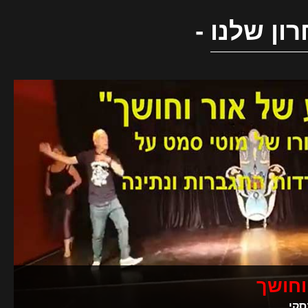
ון שלנו
-
וחושך
סקי