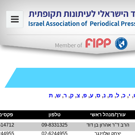
,
י
,
כ
,
ל
,
מ
,
נ
,
ס
,
ע
,
פ
,
צ
,
ק
,
ר
,
ש
,
ת
עורך/מנהל ראשי
טלפון
פקסימ
הרב ד"ר אהרון בן דוד
09-8331325
614712
יצחק שלזינגר
02-6244955
244955