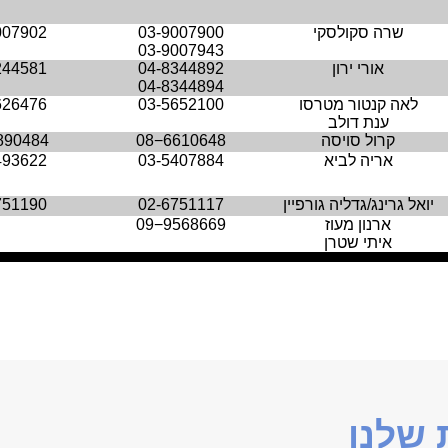
שרה סקולסקי
03-9007900
007902
03-9007943
אורי ירון
04-8344892
244581
04-8344894
לאה קנטור מטרסו
03-5652100
626476
ענת דולב
קרול סויסה
08−6610648
890484
אריה לביא
03-5407884
493622
יואל גרינג/גדליה גורפיין
02-6751117
751190
ארנון מעוז
09−9568669
איתי שטרן
שלנו