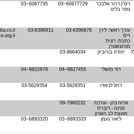
רס"ן דרור אלבכר
03−60677729
03−6067735
נופר בליט
עורך ראשי: לירן
03-6396676
03-6396911
ia.co.il
וייס
.org.il
כתבת: רונית
מורגנשטרן
ל
יהודה בורוביק
03-9664034
דוד מושלי
04−9827455
04−9822978
רחל לניאדו
03-5629351
03-5629354
אדוה כהן - עורכת
09-7960232
פנינה - דוברת
מועצת לב השרון
ליאור נעמן
03−6893333
03−6893320