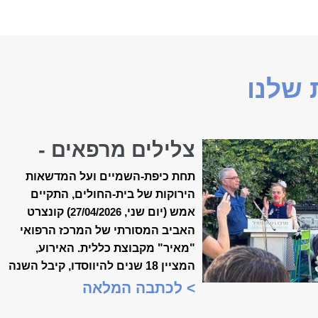
שלנו
צלילים מרפאים -
קונצרט האביב ה-18
תחת כיפת-השמיים ועל המדשאות
של ״מאיר״
הירוקות של בית-החולים, התקיים
אמש (יום שני,
) קונצרט
27/04/2026
האביב המסורתי של המרכז הרפואי
"מאיר" מקבוצת כללית. האירוע,
המציין 18 שנים להיווסדו, קיבל השנה
משמעות מיוחדת, כשנכלל לראשונה
> לכתבה המלאה
במסגרת "שבוע המצוינות