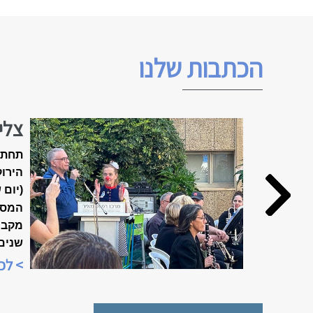
הכתבות שלנו
צלי
האביב ה
תחת 
הירוק
(יום 
המסו
שנים
מיוח
> לכ
"שבוע