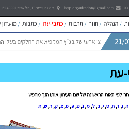
21/0
לאפשר דיווח פתוח וחופשי לכל אמצעי התקשו
03
iapp.organization@gmail.com
קהילת ונציה 17, תל אביב 6940001
21/0
ת
הנהלה
חוזר
תרבות
כתבי-עת
כתבות
מועדון 
/
/
/
/
/
/
צו ארעי של בג״ץ המקפיא את החלקים בעלי ה
05/0
החדש
עוד קו אדום נחצה - פגיעה באולפני חדשות ערוץ 
22/0
פסיקה היסטורית של בית המשפט העליון להרחב
-עת
09/0
שאגת הארי - המלחמה על הפיצויים לעצמאים
חר לפי האות הראשונה של שם העיתון אותו הנך מחפש
ה
,
ו
,
ז
,
ח
,
ט
,
י
,
כ
,
ל
,
מ
,
נ
,
ס
,
ע
,
פ
,
צ
,
ק
,
ר
,
ש
,
ת