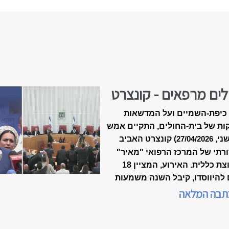
לים מרפאים - קונצרט
-18 של ״מאיר״
כיפת-השמיים ועל המדשאות
ות של בית-החולים, התקיים אמש
שני,
) קונצרט האביב
27/04/2026
רתי של המרכז הרפואי "מאיר"
מקבוצת כללית. האירוע, המציין 18
 להיווסדו, קיבל השנה משמעות
דת, כשנכלל לראשונה במסגרת
תבה המלאה
 המצוינות הישראלית".