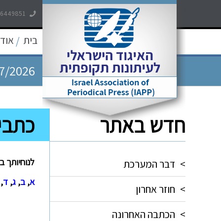
7/2026
-6449851
7/2026
בית
אודו
/
7/2026
5/2026
חדש באתר
כתבי
5/2026
לנוחיותך ב
>
דבר המערכת
א
,
ב
,
ג
,
ד
,
>
חוזר אחרון
>
הכתבה האחרונה