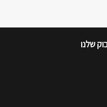
הדיון שודר בשידור חי ברשתות
החברתיות, ולהלן סיכום של דברי כל
הדוברים, כפי שנשמעו בזום.
וק שלנו