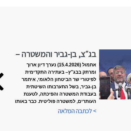
בג״צ, בן-גביר והמשטרה –
הולכים לפשרה?
אתמול (15.4.2026) נערך דיון ארוך
ומרתק בבג”ץ
–
בעתירה התקדימית
לפיטורי שר הביטחון הלאומי, איתמר
בן-גביר, בשל התערבותו השיטתית
בעבודת המשטרה והפיכתה, לטענת
העותרים, למשטרה פוליטית. כבר באותו
הערב, בשעה 21:00, הייתה התכנסות
> לכתבה המלאה
ברשתות החברתיות, ביוזמת הארגון
"אופטימיות זו עמדה פוליטית", כדי
לנתח את אשר אירע בבית-המשפט.